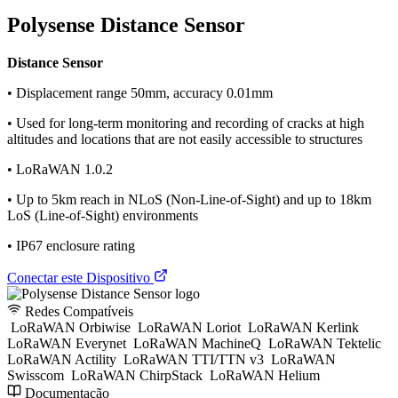
Polysense Distance Sensor
Distance Sensor
• Displacement range 50mm, accuracy 0.01mm
• Used for long-term monitoring and recording of cracks at high
altitudes and locations that are not easily accessible to structures
• LoRaWAN 1.0.2
• Up to 5km reach in NLoS (Non-Line-of-Sight) and up to 18km
LoS (Line-of-Sight) environments
• IP67 enclosure rating
Conectar este Dispositivo
Redes Compatíveis
LoRaWAN Orbiwise
LoRaWAN Loriot
LoRaWAN Kerlink
LoRaWAN Everynet
LoRaWAN MachineQ
LoRaWAN Tektelic
LoRaWAN Actility
LoRaWAN TTI/TTN v3
LoRaWAN
Swisscom
LoRaWAN ChirpStack
LoRaWAN Helium
Documentação