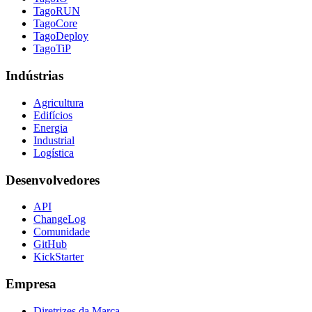
TagoRUN
TagoCore
TagoDeploy
TagoTiP
Indústrias
Agricultura
Edifícios
Energia
Industrial
Logística
Desenvolvedores
API
ChangeLog
Comunidade
GitHub
KickStarter
Empresa
Diretrizes da Marca