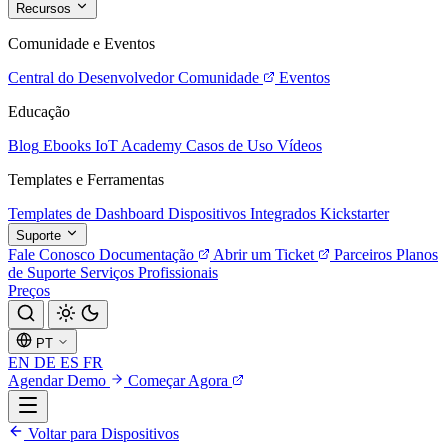
Recursos
Comunidade e Eventos
Central do Desenvolvedor
Comunidade
Eventos
Educação
Blog
Ebooks
IoT Academy
Casos de Uso
Vídeos
Templates e Ferramentas
Templates de Dashboard
Dispositivos Integrados
Kickstarter
Suporte
Fale Conosco
Documentação
Abrir um Ticket
Parceiros
Planos
de Suporte
Serviços Profissionais
Preços
PT
EN
DE
ES
FR
Agendar Demo
Começar Agora
Voltar para Dispositivos