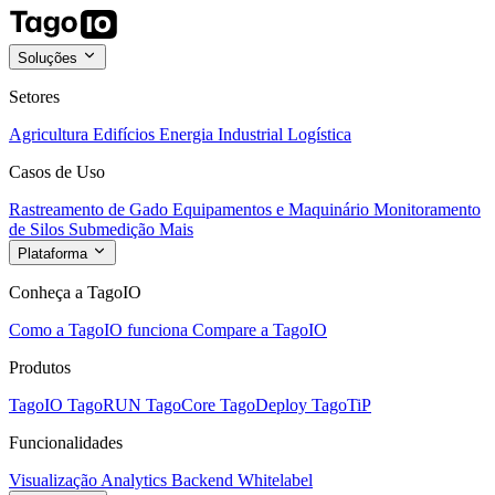
Soluções
Setores
Agricultura
Edifícios
Energia
Industrial
Logística
Casos de Uso
Rastreamento de Gado
Equipamentos e Maquinário
Monitoramento
de Silos
Submedição
Mais
Plataforma
Conheça a TagoIO
Como a TagoIO funciona
Compare a TagoIO
Produtos
TagoIO
TagoRUN
TagoCore
TagoDeploy
TagoTiP
Funcionalidades
Visualização
Analytics
Backend
Whitelabel