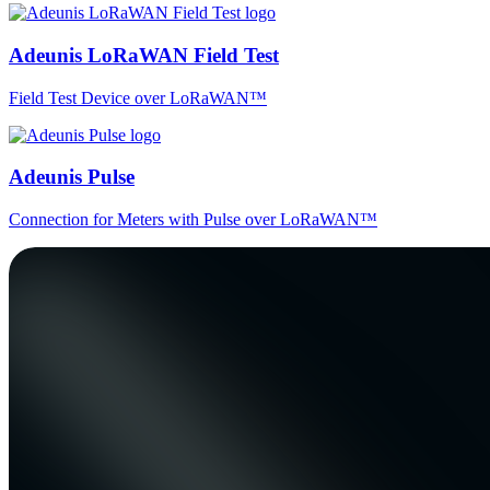
Adeunis LoRaWAN Field Test
Field Test Device over LoRaWAN™
Adeunis Pulse
Connection for Meters with Pulse over LoRaWAN™