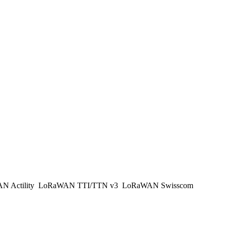
 Actility
LoRaWAN TTI/TTN v3
LoRaWAN Swisscom