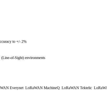
accuracy to +/- 2%
(Line-of-Sight) environments
WAN Everynet
LoRaWAN MachineQ
LoRaWAN Tektelic
LoRaWAN