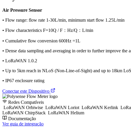
Air Pressure Sensor
• Flow range: flow rate 1-30L/min, minimum start flow 1.25L/min
• Flow characteristics F=10Q / F：Hz/Q：L/min
• Cumulative flow conversion 600Hz =1L
• Dense data sampling and averaging in order to further improve the 
• LoRaWAN 1.0.2
• Up to 5km reach in NLoS (Non-Line-of-Sight) and up to 18km LoS 
• IP67 enclosure rating
Conectar este Dispositivo
Redes Compatíveis
LoRaWAN Orbiwise
LoRaWAN Loriot
LoRaWAN Kerlink
LoRa
LoRaWAN ChirpStack
LoRaWAN Helium
Documentação
Ver guia de integração