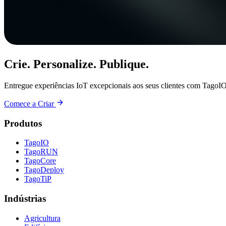
Crie. Personalize. Publique.
Entregue experiências IoT excepcionais aos seus clientes com TagoIO
Comece a Criar
Produtos
TagoIO
TagoRUN
TagoCore
TagoDeploy
TagoTiP
Indústrias
Agricultura