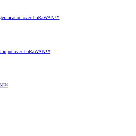
oor geolocation over LoRaWAN™
ntact input over LoRaWAN™
WAN™