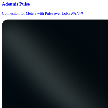
Adeunis Pulse
Connection for Meters with Pulse over LoRaWAN™