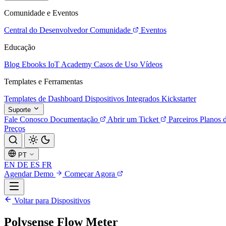
Comunidade e Eventos
Central do Desenvolvedor
Comunidade
Eventos
Educação
Blog
Ebooks
IoT Academy
Casos de Uso
Vídeos
Templates e Ferramentas
Templates de Dashboard
Dispositivos Integrados
Kickstarter
Suporte
Fale Conosco
Documentação
Abrir um Ticket
Parceiros
Planos 
Preços
PT
EN
DE
ES
FR
Agendar Demo
Começar Agora
Voltar para Dispositivos
Polysense Flow Meter