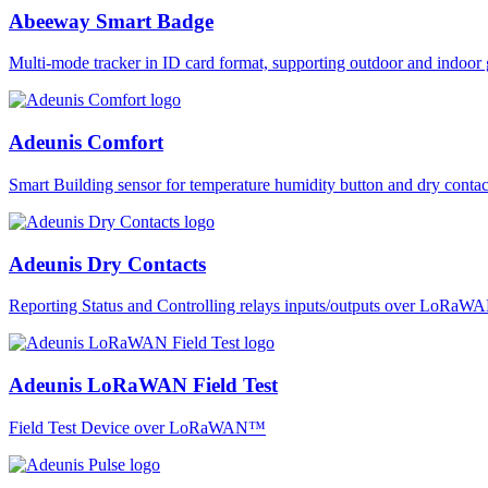
Abeeway Smart Badge
Multi-mode tracker in ID card format, supporting outdoor and ind
Adeunis Comfort
Smart Building sensor for temperature humidity button and dry co
Adeunis Dry Contacts
Reporting Status and Controlling relays inputs/outputs over LoRa
Adeunis LoRaWAN Field Test
Field Test Device over LoRaWAN™