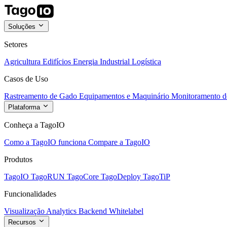
Soluções
Setores
Agricultura
Edifícios
Energia
Industrial
Logística
Casos de Uso
Rastreamento de Gado
Equipamentos e Maquinário
Monitoramento de
Plataforma
Conheça a TagoIO
Como a TagoIO funciona
Compare a TagoIO
Produtos
TagoIO
TagoRUN
TagoCore
TagoDeploy
TagoTiP
Funcionalidades
Visualização
Analytics
Backend
Whitelabel
Recursos