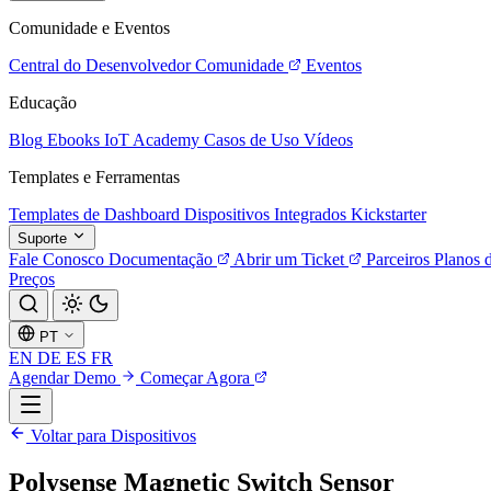
Comunidade e Eventos
Central do Desenvolvedor
Comunidade
Eventos
Educação
Blog
Ebooks
IoT Academy
Casos de Uso
Vídeos
Templates e Ferramentas
Templates de Dashboard
Dispositivos Integrados
Kickstarter
Suporte
Fale Conosco
Documentação
Abrir um Ticket
Parceiros
Planos 
Preços
PT
EN
DE
ES
FR
Agendar Demo
Começar Agora
Voltar para Dispositivos
Polysense Magnetic Switch Sensor