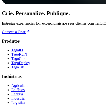
Crie. Personalize. Publique.
Entregue experiências IoT excepcionais aos seus clientes com TagoIO
Comece a Criar
Produtos
TagoIO
TagoRUN
TagoCore
TagoDeploy
TagoTiP
Indústrias
Agricultura
Edifícios
Energia
Industrial
Logística