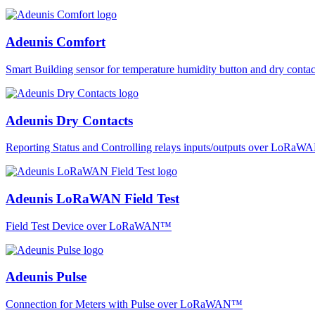
Adeunis Comfort
Smart Building sensor for temperature humidity button and dry co
Adeunis Dry Contacts
Reporting Status and Controlling relays inputs/outputs over LoRa
Adeunis LoRaWAN Field Test
Field Test Device over LoRaWAN™
Adeunis Pulse
Connection for Meters with Pulse over LoRaWAN™