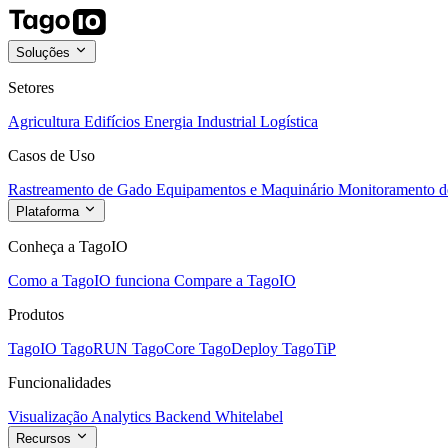
Soluções
Setores
Agricultura
Edifícios
Energia
Industrial
Logística
Casos de Uso
Rastreamento de Gado
Equipamentos e Maquinário
Monitoramento de
Plataforma
Conheça a TagoIO
Como a TagoIO funciona
Compare a TagoIO
Produtos
TagoIO
TagoRUN
TagoCore
TagoDeploy
TagoTiP
Funcionalidades
Visualização
Analytics
Backend
Whitelabel
Recursos