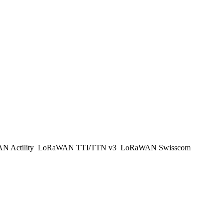
 Actility
LoRaWAN TTI/TTN v3
LoRaWAN Swisscom