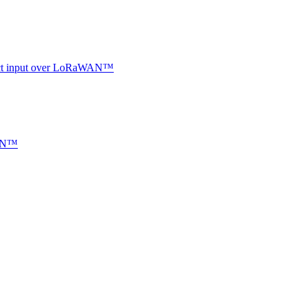
ntact input over LoRaWAN™
WAN™