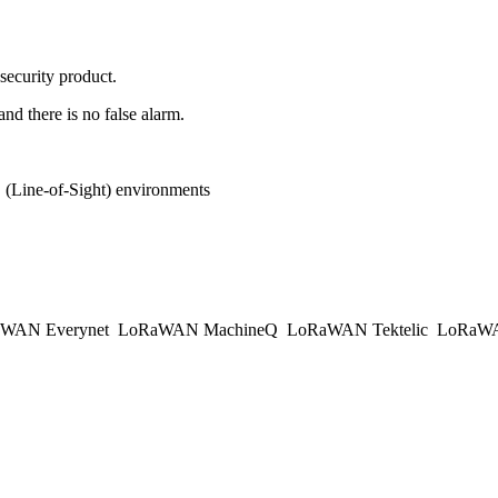
 security product.
and there is no false alarm.
(Line-of-Sight) environments
WAN Everynet
LoRaWAN MachineQ
LoRaWAN Tektelic
LoRaWAN