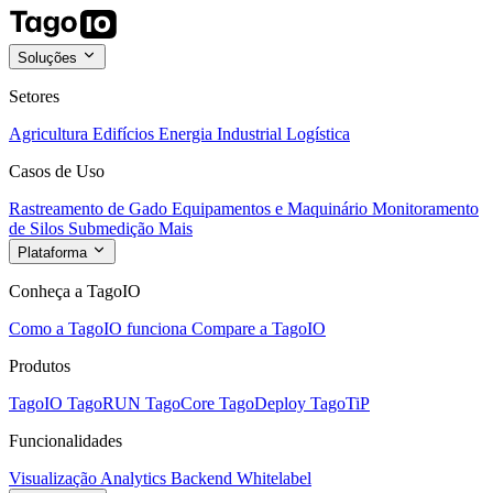
Soluções
Setores
Agricultura
Edifícios
Energia
Industrial
Logística
Casos de Uso
Rastreamento de Gado
Equipamentos e Maquinário
Monitoramento
de Silos
Submedição
Mais
Plataforma
Conheça a TagoIO
Como a TagoIO funciona
Compare a TagoIO
Produtos
TagoIO
TagoRUN
TagoCore
TagoDeploy
TagoTiP
Funcionalidades
Visualização
Analytics
Backend
Whitelabel