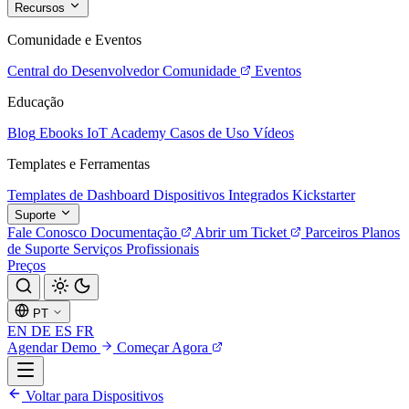
Recursos
Comunidade e Eventos
Central do Desenvolvedor
Comunidade
Eventos
Educação
Blog
Ebooks
IoT Academy
Casos de Uso
Vídeos
Templates e Ferramentas
Templates de Dashboard
Dispositivos Integrados
Kickstarter
Suporte
Fale Conosco
Documentação
Abrir um Ticket
Parceiros
Planos
de Suporte
Serviços Profissionais
Preços
PT
EN
DE
ES
FR
Agendar Demo
Começar Agora
Voltar para Dispositivos