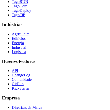
TagoRUN
TagoCore
TagoDeploy
TagoTiP
Indústrias
Agricultura
Edifícios
Energia
Industrial
Logística
Desenvolvedores
API
ChangeLog
Comunidade
GitHub
KickStarter
Empresa
Diretrizes da Marca