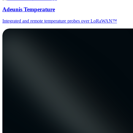
Adeunis Temperature
Integrated and remote temperature probes over LoRaWAN™