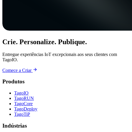
Crie. Personalize. Publique.
Entregue experiências IoT excepcionais aos seus clientes com
TagoIO.
Comece a Criar
Produtos
TagoIO
TagoRUN
TagoCore
TagoDeploy
TagoTiP
Indústrias