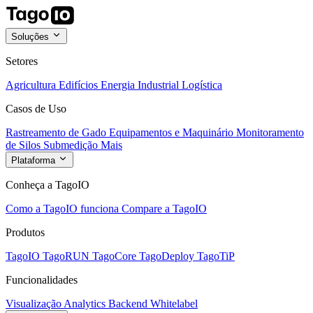
Soluções
Setores
Agricultura
Edifícios
Energia
Industrial
Logística
Casos de Uso
Rastreamento de Gado
Equipamentos e Maquinário
Monitoramento
de Silos
Submedição
Mais
Plataforma
Conheça a TagoIO
Como a TagoIO funciona
Compare a TagoIO
Produtos
TagoIO
TagoRUN
TagoCore
TagoDeploy
TagoTiP
Funcionalidades
Visualização
Analytics
Backend
Whitelabel