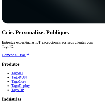
Crie. Personalize. Publique.
Entregue experiências IoT excepcionais aos seus clientes com
TagoIO.
Comece a Criar
Produtos
TagoIO
TagoRUN
TagoCore
TagoDeploy
TagoTiP
Indústrias