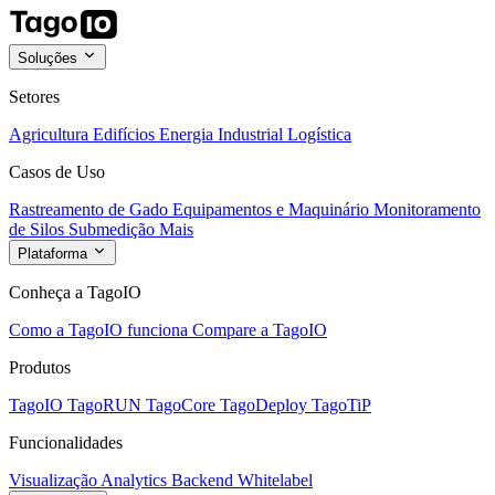
Soluções
Setores
Agricultura
Edifícios
Energia
Industrial
Logística
Casos de Uso
Rastreamento de Gado
Equipamentos e Maquinário
Monitoramento
de Silos
Submedição
Mais
Plataforma
Conheça a TagoIO
Como a TagoIO funciona
Compare a TagoIO
Produtos
TagoIO
TagoRUN
TagoCore
TagoDeploy
TagoTiP
Funcionalidades
Visualização
Analytics
Backend
Whitelabel