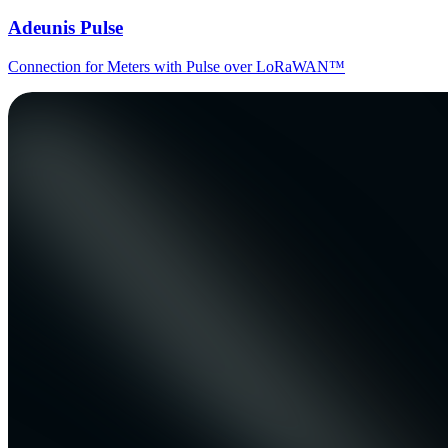
Adeunis Pulse
Connection for Meters with Pulse over LoRaWAN™