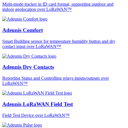
Multi-mode tracker in ID card format, supporting outdoor and
indoor geolocation over LoRaWAN™
Adeunis Comfort
Smart Building sensor for temperature humidity button and dry
contact input over LoRaWAN™
Adeunis Dry Contacts
Reporting Status and Controlling relays inputs/outputs over
LoRaWAN™
Adeunis LoRaWAN Field Test
Field Test Device over LoRaWAN™