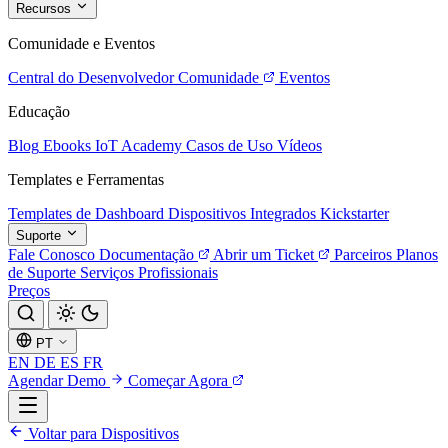
Recursos
Comunidade e Eventos
Central do Desenvolvedor
Comunidade
Eventos
Educação
Blog
Ebooks
IoT Academy
Casos de Uso
Vídeos
Templates e Ferramentas
Templates de Dashboard
Dispositivos Integrados
Kickstarter
Suporte
Fale Conosco
Documentação
Abrir um Ticket
Parceiros
Planos
de Suporte
Serviços Profissionais
Preços
PT
EN
DE
ES
FR
Agendar Demo
Começar Agora
Voltar para Dispositivos