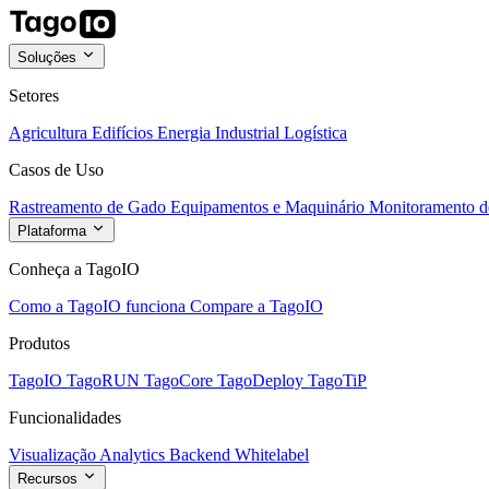
Soluções
Setores
Agricultura
Edifícios
Energia
Industrial
Logística
Casos de Uso
Rastreamento de Gado
Equipamentos e Maquinário
Monitoramento de
Plataforma
Conheça a TagoIO
Como a TagoIO funciona
Compare a TagoIO
Produtos
TagoIO
TagoRUN
TagoCore
TagoDeploy
TagoTiP
Funcionalidades
Visualização
Analytics
Backend
Whitelabel
Recursos