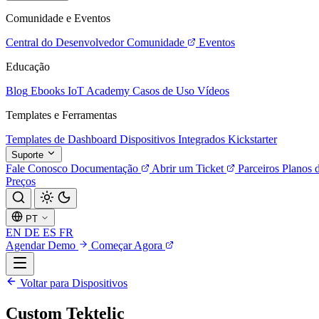
Comunidade e Eventos
Central do Desenvolvedor
Comunidade
Eventos
Educação
Blog
Ebooks
IoT Academy
Casos de Uso
Vídeos
Templates e Ferramentas
Templates de Dashboard
Dispositivos Integrados
Kickstarter
Suporte
Fale Conosco
Documentação
Abrir um Ticket
Parceiros
Planos 
Preços
PT
EN
DE
ES
FR
Agendar Demo
Começar Agora
Voltar para Dispositivos
Custom Tektelic