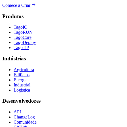
Comece a Criar
Produtos
TagoIO
TagoRUN
TagoCore
TagoDeploy
TagoTiP
Indústrias
Agricultura
Edifícios
Energia
Industrial
Logística
Desenvolvedores
API
ChangeLog
Comunidade