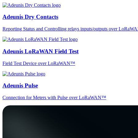
Adeunis Dry Contacts
Reporting Status and Controlling relays inputs/outputs over LoRa
Adeunis LoRaWAN Field Test
Field Test Device over LoRaWAN™
Adeunis Pulse
Connection for Meters with Pulse over LoRaWAN™