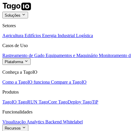
Soluções
Setores
Agricultura
Edifícios
Energia
Industrial
Logística
Casos de Uso
Rastreamento de Gado
Equipamentos e Maquinário
Monitoramento de
Plataforma
Conheça a TagoIO
Como a TagoIO funciona
Compare a TagoIO
Produtos
TagoIO
TagoRUN
TagoCore
TagoDeploy
TagoTiP
Funcionalidades
Visualização
Analytics
Backend
Whitelabel
Recursos