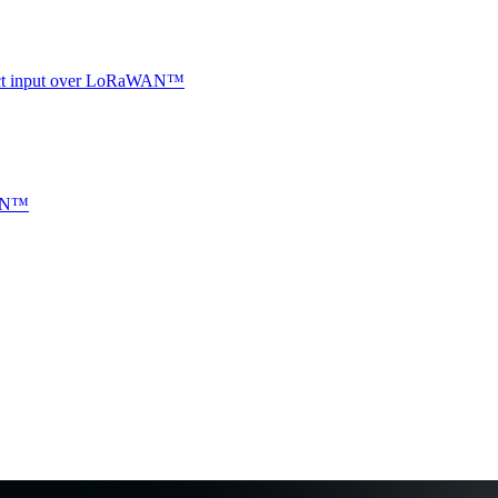
ntact input over LoRaWAN™
WAN™