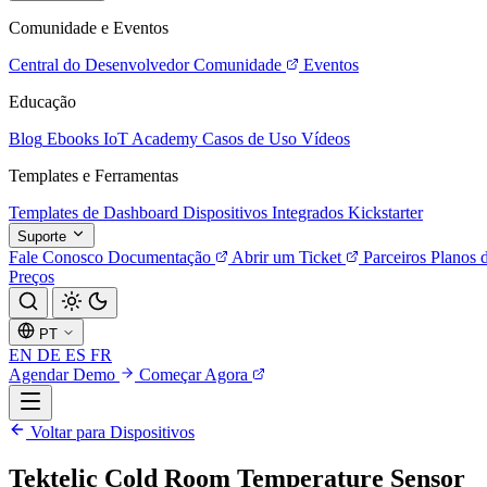
Comunidade e Eventos
Central do Desenvolvedor
Comunidade
Eventos
Educação
Blog
Ebooks
IoT Academy
Casos de Uso
Vídeos
Templates e Ferramentas
Templates de Dashboard
Dispositivos Integrados
Kickstarter
Suporte
Fale Conosco
Documentação
Abrir um Ticket
Parceiros
Planos 
Preços
PT
EN
DE
ES
FR
Agendar Demo
Começar Agora
Voltar para Dispositivos
Tektelic Cold Room Temperature Sensor