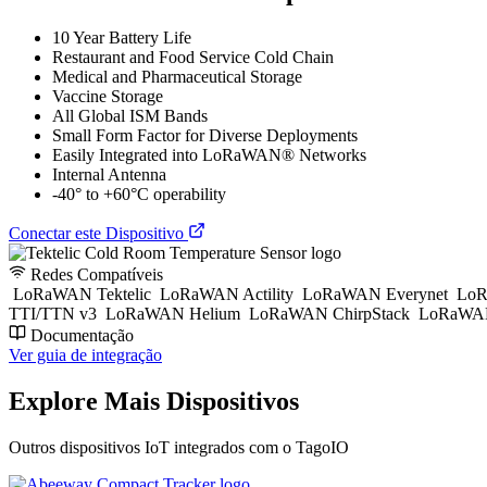
10 Year Battery Life
Restaurant and Food Service Cold Chain
Medical and Pharmaceutical Storage
Vaccine Storage
All Global ISM Bands
Small Form Factor for Diverse Deployments
Easily Integrated into LoRaWAN® Networks
Internal Antenna
-40° to +60°C operability
Conectar este Dispositivo
Redes Compatíveis
LoRaWAN Tektelic
LoRaWAN Actility
LoRaWAN Everynet
LoR
TTI/TTN v3
LoRaWAN Helium
LoRaWAN ChirpStack
LoRaWAN
Documentação
Ver guia de integração
Explore Mais Dispositivos
Outros dispositivos IoT integrados com o TagoIO