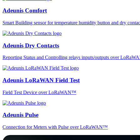
Adeunis Comfort
Smart Building sensor for temperature humidity button and dry co
Adeunis Dry Contacts
Reporting Status and Controlling relays inputs/outputs over LoRa
Adeunis LoRaWAN Field Test
Field Test Device over LoRaWAN™
Adeunis Pulse
Connection for Meters with Pulse over LoRaWAN™