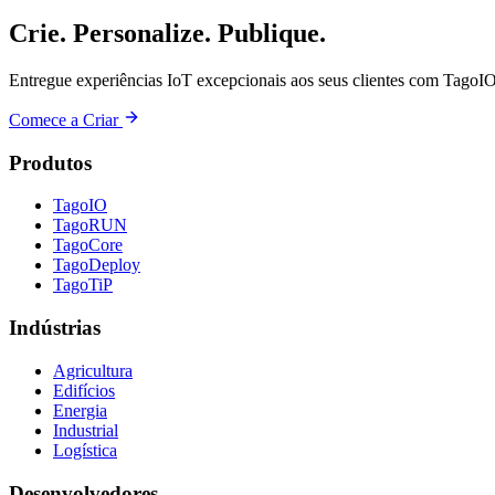
Crie. Personalize. Publique.
Entregue experiências IoT excepcionais aos seus clientes com TagoIO
Comece a Criar
Produtos
TagoIO
TagoRUN
TagoCore
TagoDeploy
TagoTiP
Indústrias
Agricultura
Edifícios
Energia
Industrial
Logística
Desenvolvedores