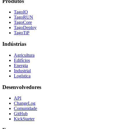
Produtos
TagoIO
TagoRUN
TagoCore
TagoDeploy
TagoTiP
Indústrias
Agricultura
Edifícios
Energia
Industrial
Logística
Desenvolvedores
API
ChangeLog
Comunidade
GitHub
KickStarter