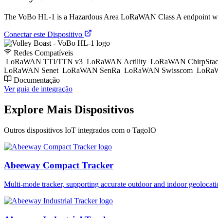
The VoBo HL-1 is a Hazardous Area LoRaWAN Class A endpoint wh
Conectar este Dispositivo
Redes Compatíveis
LoRaWAN TTI/TTN v3
LoRaWAN Actility
LoRaWAN ChirpSta
LoRaWAN Senet
LoRaWAN SenRa
LoRaWAN Swisscom
LoRaW
Documentação
Ver guia de integração
Explore Mais Dispositivos
Outros dispositivos IoT integrados com o TagoIO
Abeeway Compact Tracker
Multi-mode tracker, supporting accurate outdoor and indoor geol