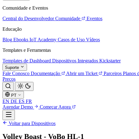
Comunidade e Eventos
Central do Desenvolvedor
Comunidade
Eventos
Educação
Blog
Ebooks
IoT Academy
Casos de Uso
Vídeos
Templates e Ferramentas
Templates de Dashboard
Dispositivos Integrados
Kickstarter
Suporte
Fale Conosco
Documentação
Abrir um Ticket
Parceiros
Planos 
Preços
PT
EN
DE
ES
FR
Agendar Demo
Começar Agora
Voltar para Dispositivos
Volley Boast - VoBo HL-1