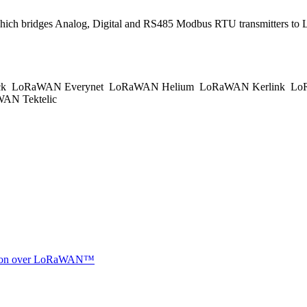
ich bridges Analog, Digital and RS485 Modbus RTU transmitters 
ck
LoRaWAN Everynet
LoRaWAN Helium
LoRaWAN Kerlink
LoR
AN Tektelic
ocation over LoRaWAN™