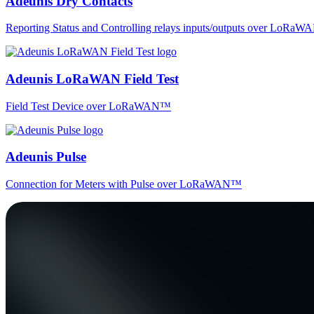
Adeunis Dry Contacts
Reporting Status and Controlling relays inputs/outputs over LoRa
Adeunis LoRaWAN Field Test
Field Test Device over LoRaWAN™
Adeunis Pulse
Connection for Meters with Pulse over LoRaWAN™