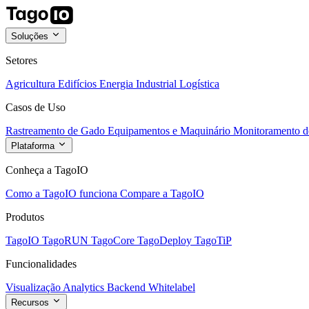
Soluções
Setores
Agricultura
Edifícios
Energia
Industrial
Logística
Casos de Uso
Rastreamento de Gado
Equipamentos e Maquinário
Monitoramento de
Plataforma
Conheça a TagoIO
Como a TagoIO funciona
Compare a TagoIO
Produtos
TagoIO
TagoRUN
TagoCore
TagoDeploy
TagoTiP
Funcionalidades
Visualização
Analytics
Backend
Whitelabel
Recursos