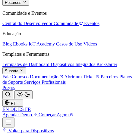
Recursos
Comunidade e Eventos
Central do Desenvolvedor
Comunidade
Eventos
Educação
Blog
Ebooks
IoT Academy
Casos de Uso
Vídeos
Templates e Ferramentas
Templates de Dashboard
Dispositivos Integrados
Kickstarter
Suporte
Fale Conosco
Documentação
Abrir um Ticket
Parceiros
Planos
de Suporte
Serviços Profissionais
Preços
PT
EN
DE
ES
FR
Agendar Demo
Começar Agora
Voltar para Dispositivos