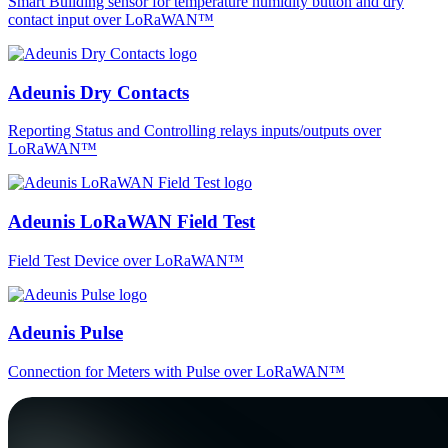
Smart Building sensor for temperature humidity button and dry
contact input over LoRaWAN™
Adeunis Dry Contacts
Reporting Status and Controlling relays inputs/outputs over
LoRaWAN™
Adeunis LoRaWAN Field Test
Field Test Device over LoRaWAN™
Adeunis Pulse
Connection for Meters with Pulse over LoRaWAN™