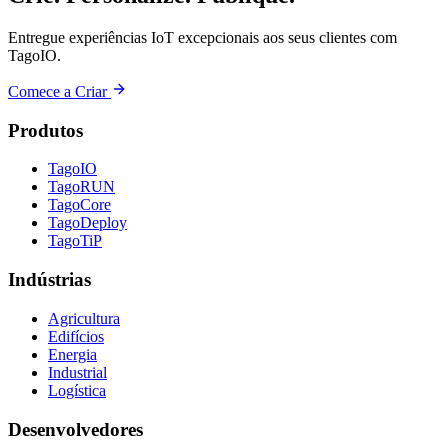
Entregue experiências IoT excepcionais aos seus clientes com
TagoIO.
Comece a Criar
Produtos
TagoIO
TagoRUN
TagoCore
TagoDeploy
TagoTiP
Indústrias
Agricultura
Edifícios
Energia
Industrial
Logística
Desenvolvedores