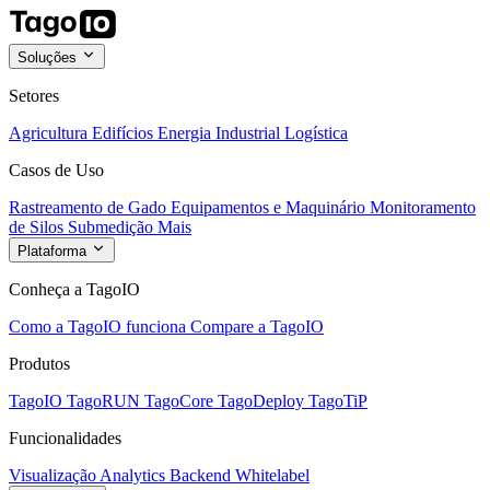
Soluções
Setores
Agricultura
Edifícios
Energia
Industrial
Logística
Casos de Uso
Rastreamento de Gado
Equipamentos e Maquinário
Monitoramento
de Silos
Submedição
Mais
Plataforma
Conheça a TagoIO
Como a TagoIO funciona
Compare a TagoIO
Produtos
TagoIO
TagoRUN
TagoCore
TagoDeploy
TagoTiP
Funcionalidades
Visualização
Analytics
Backend
Whitelabel