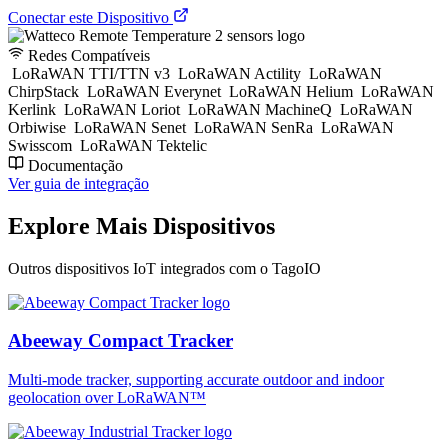
Conectar este Dispositivo
Redes Compatíveis
LoRaWAN TTI/TTN v3
LoRaWAN Actility
LoRaWAN
ChirpStack
LoRaWAN Everynet
LoRaWAN Helium
LoRaWAN
Kerlink
LoRaWAN Loriot
LoRaWAN MachineQ
LoRaWAN
Orbiwise
LoRaWAN Senet
LoRaWAN SenRa
LoRaWAN
Swisscom
LoRaWAN Tektelic
Documentação
Ver guia de integração
Explore Mais Dispositivos
Outros dispositivos IoT integrados com o TagoIO
Abeeway Compact Tracker
Multi-mode tracker, supporting accurate outdoor and indoor
geolocation over LoRaWAN™