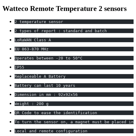
Watteco Remote Temperature 2 sensors
2 temperature sensor
2 types of report : standard and batch
LoRaWAN Class A
EU 863-870 MHz
Operates between -20 to 50°C
IP55
Replaceable A Battery
Battery can last 10 years
Dimension in mm : 92x92x56
Weight : 200 g
QR Code to ease the identification
To turn the sensor on, a magnet must be placed in 
Local and remote configuration