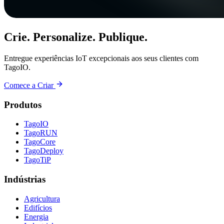
Crie. Personalize. Publique.
Entregue experiências IoT excepcionais aos seus clientes com
TagoIO.
Comece a Criar
Produtos
TagoIO
TagoRUN
TagoCore
TagoDeploy
TagoTiP
Indústrias
Agricultura
Edifícios
Energia