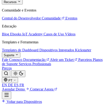
Recursos
Comunidade e Eventos
Central do Desenvolvedor
Comunidade
Eventos
Educação
Blog
Ebooks
IoT Academy
Casos de Uso
Vídeos
Templates e Ferramentas
Templates de Dashboard
Dispositivos Integrados
Kickstarter
Suporte
Fale Conosco
Documentação
Abrir um Ticket
Parceiros
Planos
de Suporte
Serviços Profissionais
Preços
PT
EN
DE
ES
FR
Agendar Demo
Começar Agora
Voltar para Dispositivos