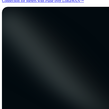
Connection for Meters with Pulse over LoRaWAN™