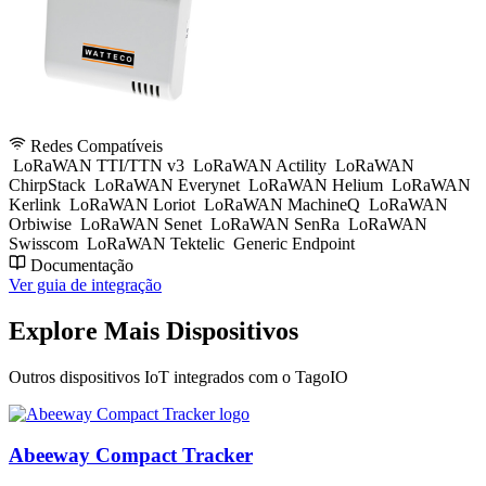
Redes Compatíveis
LoRaWAN TTI/TTN v3
LoRaWAN Actility
LoRaWAN
ChirpStack
LoRaWAN Everynet
LoRaWAN Helium
LoRaWAN
Kerlink
LoRaWAN Loriot
LoRaWAN MachineQ
LoRaWAN
Orbiwise
LoRaWAN Senet
LoRaWAN SenRa
LoRaWAN
Swisscom
LoRaWAN Tektelic
Generic Endpoint
Documentação
Ver guia de integração
Explore Mais Dispositivos
Outros dispositivos IoT integrados com o TagoIO
Abeeway Compact Tracker