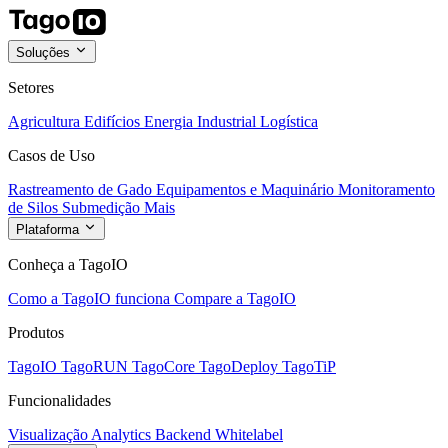
Soluções
Setores
Agricultura
Edifícios
Energia
Industrial
Logística
Casos de Uso
Rastreamento de Gado
Equipamentos e Maquinário
Monitoramento
de Silos
Submedição
Mais
Plataforma
Conheça a TagoIO
Como a TagoIO funciona
Compare a TagoIO
Produtos
TagoIO
TagoRUN
TagoCore
TagoDeploy
TagoTiP
Funcionalidades
Visualização
Analytics
Backend
Whitelabel