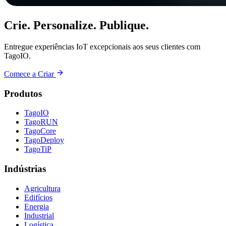
Crie. Personalize. Publique.
Entregue experiências IoT excepcionais aos seus clientes com
TagoIO.
Comece a Criar
Produtos
TagoIO
TagoRUN
TagoCore
TagoDeploy
TagoTiP
Indústrias
Agricultura
Edifícios
Energia
Industrial
Logística