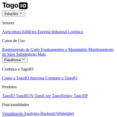
Soluções
Setores
Agricultura
Edifícios
Energia
Industrial
Logística
Casos de Uso
Rastreamento de Gado
Equipamentos e Maquinário
Monitoramento
de Silos
Submedição
Mais
Plataforma
Conheça a TagoIO
Como a TagoIO funciona
Compare a TagoIO
Produtos
TagoIO
TagoRUN
TagoCore
TagoDeploy
TagoTiP
Funcionalidades
Visualização
Analytics
Backend
Whitelabel