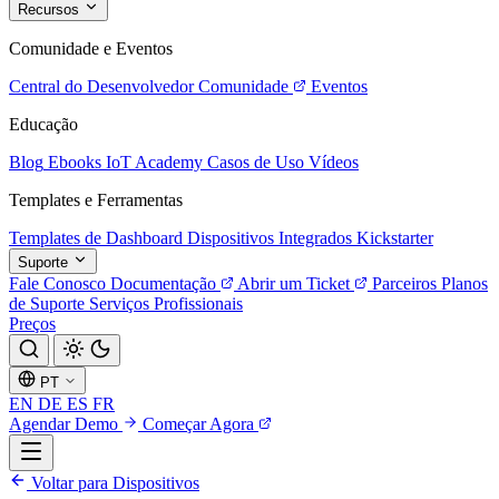
Recursos
Comunidade e Eventos
Central do Desenvolvedor
Comunidade
Eventos
Educação
Blog
Ebooks
IoT Academy
Casos de Uso
Vídeos
Templates e Ferramentas
Templates de Dashboard
Dispositivos Integrados
Kickstarter
Suporte
Fale Conosco
Documentação
Abrir um Ticket
Parceiros
Planos
de Suporte
Serviços Profissionais
Preços
PT
EN
DE
ES
FR
Agendar Demo
Começar Agora
Voltar para Dispositivos