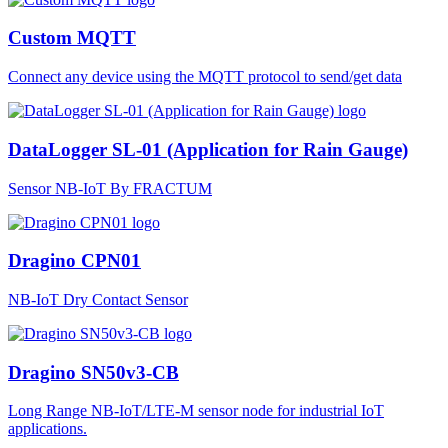
Custom MQTT
Connect any device using the MQTT protocol to send/get data
DataLogger SL-01 (Application for Rain Gauge)
Sensor NB-IoT By FRACTUM
Dragino CPN01
NB-IoT Dry Contact Sensor
Dragino SN50v3-CB
Long Range NB-IoT/LTE-M sensor node for industrial IoT
applications.