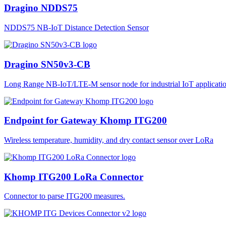
Dragino NDDS75
NDDS75 NB-IoT Distance Detection Sensor
Dragino SN50v3-CB
Long Range NB-IoT/LTE-M sensor node for industrial IoT applicatio
Endpoint for Gateway Khomp ITG200
Wireless temperature, humidity, and dry contact sensor over LoRa
Khomp ITG200 LoRa Connector
Connector to parse ITG200 measures.