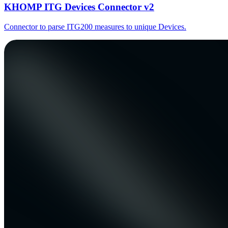
KHOMP ITG Devices Connector v2
Connector to parse ITG200 measures to unique Devices.