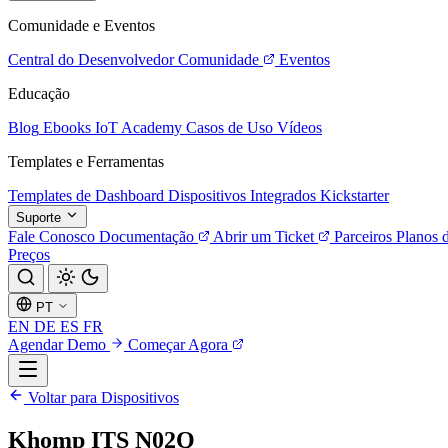
Comunidade e Eventos
Central do Desenvolvedor
Comunidade
Eventos
Educação
Blog
Ebooks
IoT Academy
Casos de Uso
Vídeos
Templates e Ferramentas
Templates de Dashboard
Dispositivos Integrados
Kickstarter
Suporte
Fale Conosco
Documentação
Abrir um Ticket
Parceiros
Planos 
Preços
PT
EN
DE
ES
FR
Agendar Demo
Começar Agora
Voltar para Dispositivos
Khomp ITS N02Q