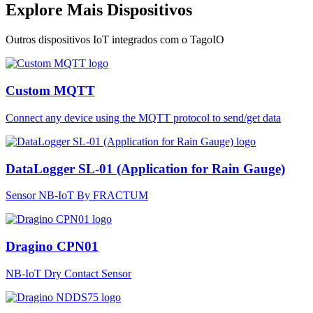
Explore Mais Dispositivos
Outros dispositivos IoT integrados com o TagoIO
Custom MQTT
Connect any device using the MQTT protocol to send/get data
DataLogger SL-01 (Application for Rain Gauge)
Sensor NB-IoT By FRACTUM
Dragino CPN01
NB-IoT Dry Contact Sensor