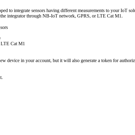
to integrate sensors having different measurements to your IoT soluti
of the integrator through NB-IoT network, GPRS, or LTE Cat M1.
nsors
e
r LTE Cat M1
w device in your account, but it will also generate a token for authorizat
t.