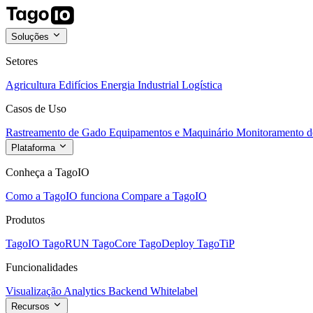
Soluções
Setores
Agricultura
Edifícios
Energia
Industrial
Logística
Casos de Uso
Rastreamento de Gado
Equipamentos e Maquinário
Monitoramento de
Plataforma
Conheça a TagoIO
Como a TagoIO funciona
Compare a TagoIO
Produtos
TagoIO
TagoRUN
TagoCore
TagoDeploy
TagoTiP
Funcionalidades
Visualização
Analytics
Backend
Whitelabel
Recursos