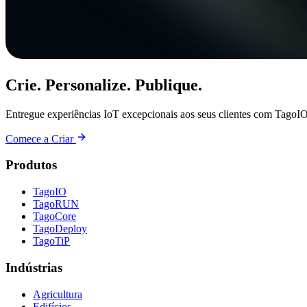
Crie. Personalize. Publique.
Entregue experiências IoT excepcionais aos seus clientes com TagoIO
Comece a Criar
Produtos
TagoIO
TagoRUN
TagoCore
TagoDeploy
TagoTiP
Indústrias
Agricultura
Edifícios