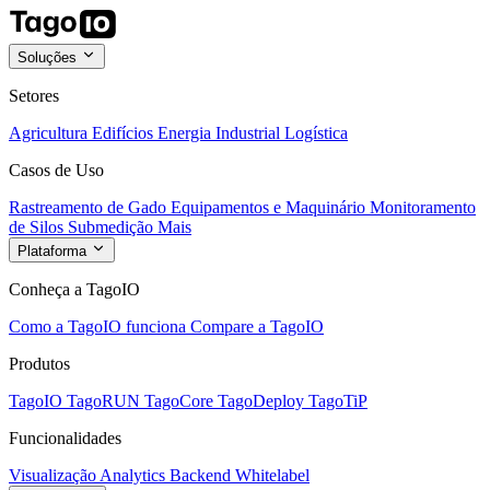
Soluções
Setores
Agricultura
Edifícios
Energia
Industrial
Logística
Casos de Uso
Rastreamento de Gado
Equipamentos e Maquinário
Monitoramento
de Silos
Submedição
Mais
Plataforma
Conheça a TagoIO
Como a TagoIO funciona
Compare a TagoIO
Produtos
TagoIO
TagoRUN
TagoCore
TagoDeploy
TagoTiP
Funcionalidades
Visualização
Analytics
Backend
Whitelabel