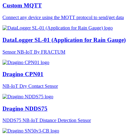
Custom MQTT
Connect any device using the MQTT protocol to send/get data
DataLogger SL-01 (Application for Rain Gauge)
Sensor NB-IoT By FRACTUM
Dragino CPN01
NB-IoT Dry Contact Sensor
Dragino NDDS75
NDDS75 NB-IoT Distance Detection Sensor