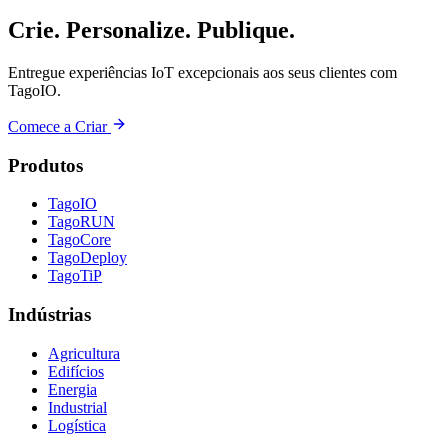
Crie. Personalize. Publique.
Entregue experiências IoT excepcionais aos seus clientes com
TagoIO.
Comece a Criar
Produtos
TagoIO
TagoRUN
TagoCore
TagoDeploy
TagoTiP
Indústrias
Agricultura
Edifícios
Energia
Industrial
Logística