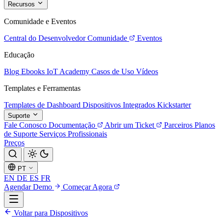
Recursos
Comunidade e Eventos
Central do Desenvolvedor
Comunidade
Eventos
Educação
Blog
Ebooks
IoT Academy
Casos de Uso
Vídeos
Templates e Ferramentas
Templates de Dashboard
Dispositivos Integrados
Kickstarter
Suporte
Fale Conosco
Documentação
Abrir um Ticket
Parceiros
Planos
de Suporte
Serviços Profissionais
Preços
PT
EN
DE
ES
FR
Agendar Demo
Começar Agora
Voltar para Dispositivos