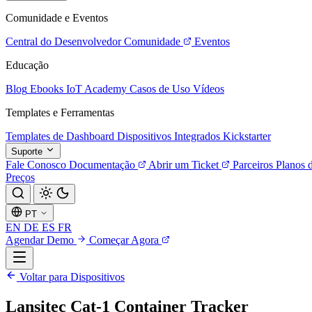
Comunidade e Eventos
Central do Desenvolvedor
Comunidade
Eventos
Educação
Blog
Ebooks
IoT Academy
Casos de Uso
Vídeos
Templates e Ferramentas
Templates de Dashboard
Dispositivos Integrados
Kickstarter
Suporte
Fale Conosco
Documentação
Abrir um Ticket
Parceiros
Planos 
Preços
PT
EN
DE
ES
FR
Agendar Demo
Começar Agora
Voltar para Dispositivos
Lansitec Cat-1 Container Tracker