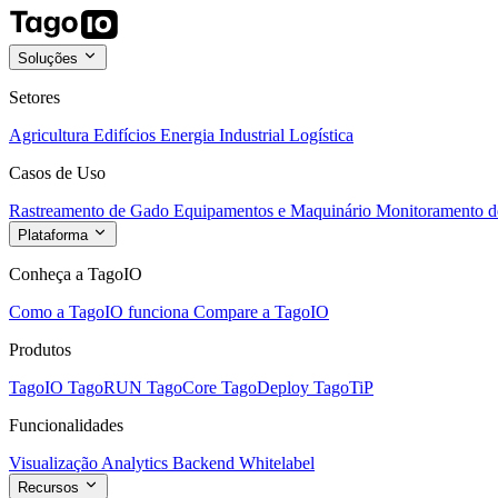
Soluções
Setores
Agricultura
Edifícios
Energia
Industrial
Logística
Casos de Uso
Rastreamento de Gado
Equipamentos e Maquinário
Monitoramento de
Plataforma
Conheça a TagoIO
Como a TagoIO funciona
Compare a TagoIO
Produtos
TagoIO
TagoRUN
TagoCore
TagoDeploy
TagoTiP
Funcionalidades
Visualização
Analytics
Backend
Whitelabel
Recursos