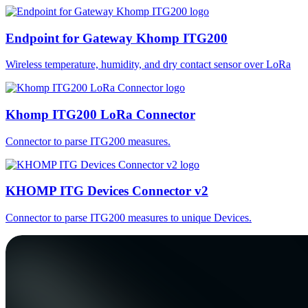
Endpoint for Gateway Khomp ITG200
Wireless temperature, humidity, and dry contact sensor over LoRa
Khomp ITG200 LoRa Connector
Connector to parse ITG200 measures.
KHOMP ITG Devices Connector v2
Connector to parse ITG200 measures to unique Devices.