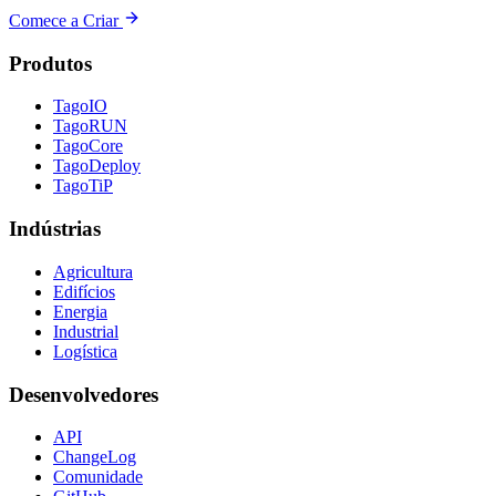
Comece a Criar
Produtos
TagoIO
TagoRUN
TagoCore
TagoDeploy
TagoTiP
Indústrias
Agricultura
Edifícios
Energia
Industrial
Logística
Desenvolvedores
API
ChangeLog
Comunidade