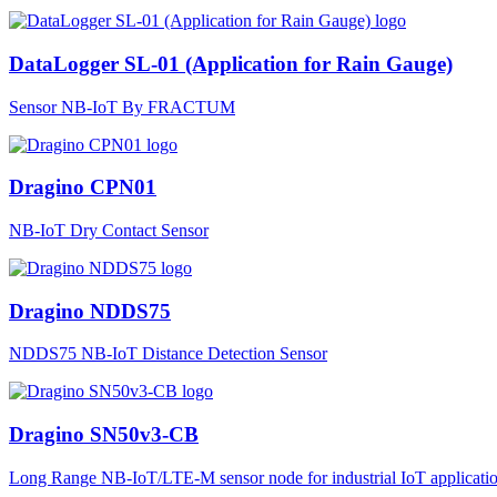
DataLogger SL-01 (Application for Rain Gauge)
Sensor NB-IoT By FRACTUM
Dragino CPN01
NB-IoT Dry Contact Sensor
Dragino NDDS75
NDDS75 NB-IoT Distance Detection Sensor
Dragino SN50v3-CB
Long Range NB-IoT/LTE-M sensor node for industrial IoT applicatio