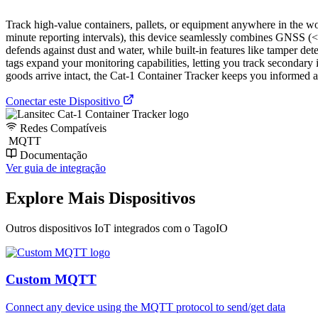
Track high-value containers, pallets, or equipment anywhere in the wo
minute reporting intervals), this device seamlessly combines GNSS (<2
defends against dust and water, while built-in features like tamper d
tags expand your monitoring capabilities, letting you track secondary
goods arrive intact, the Cat-1 Container Tracker keeps you informed a
Conectar este Dispositivo
Redes Compatíveis
MQTT
Documentação
Ver guia de integração
Explore Mais Dispositivos
Outros dispositivos IoT integrados com o TagoIO
Custom MQTT
Connect any device using the MQTT protocol to send/get data