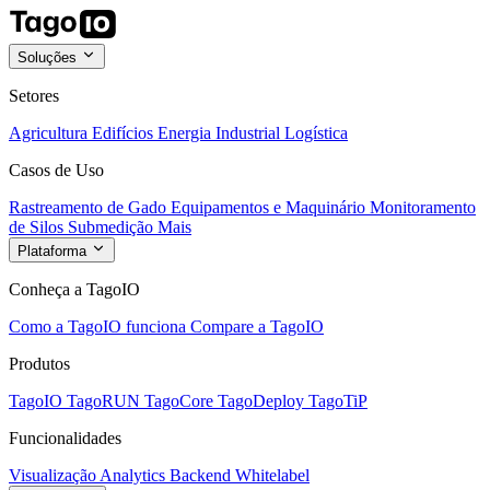
Soluções
Setores
Agricultura
Edifícios
Energia
Industrial
Logística
Casos de Uso
Rastreamento de Gado
Equipamentos e Maquinário
Monitoramento
de Silos
Submedição
Mais
Plataforma
Conheça a TagoIO
Como a TagoIO funciona
Compare a TagoIO
Produtos
TagoIO
TagoRUN
TagoCore
TagoDeploy
TagoTiP
Funcionalidades
Visualização
Analytics
Backend
Whitelabel