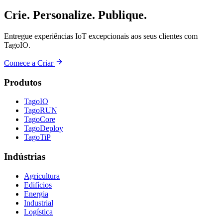
Crie. Personalize. Publique.
Entregue experiências IoT excepcionais aos seus clientes com
TagoIO.
Comece a Criar
Produtos
TagoIO
TagoRUN
TagoCore
TagoDeploy
TagoTiP
Indústrias
Agricultura
Edifícios
Energia
Industrial
Logística