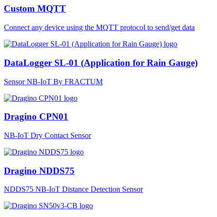
Custom MQTT
Connect any device using the MQTT protocol to send/get data
DataLogger SL-01 (Application for Rain Gauge)
Sensor NB-IoT By FRACTUM
Dragino CPN01
NB-IoT Dry Contact Sensor
Dragino NDDS75
NDDS75 NB-IoT Distance Detection Sensor