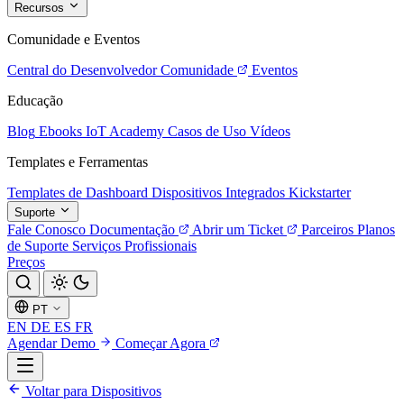
Recursos
Comunidade e Eventos
Central do Desenvolvedor
Comunidade
Eventos
Educação
Blog
Ebooks
IoT Academy
Casos de Uso
Vídeos
Templates e Ferramentas
Templates de Dashboard
Dispositivos Integrados
Kickstarter
Suporte
Fale Conosco
Documentação
Abrir um Ticket
Parceiros
Planos
de Suporte
Serviços Profissionais
Preços
PT
EN
DE
ES
FR
Agendar Demo
Começar Agora
Voltar para Dispositivos