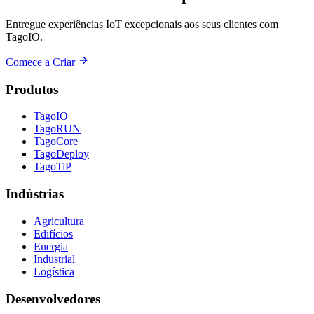
Entregue experiências IoT excepcionais aos seus clientes com
TagoIO.
Comece a Criar
Produtos
TagoIO
TagoRUN
TagoCore
TagoDeploy
TagoTiP
Indústrias
Agricultura
Edifícios
Energia
Industrial
Logística
Desenvolvedores