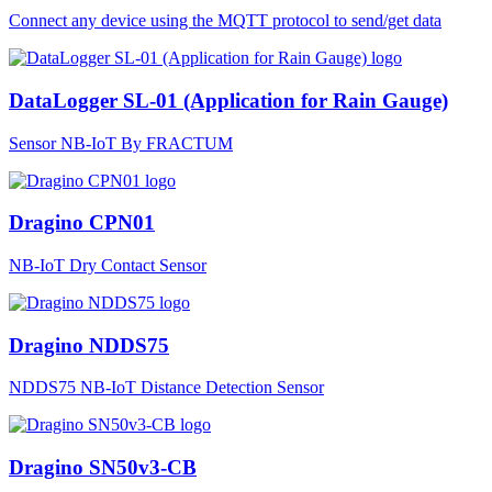
Connect any device using the MQTT protocol to send/get data
DataLogger SL-01 (Application for Rain Gauge)
Sensor NB-IoT By FRACTUM
Dragino CPN01
NB-IoT Dry Contact Sensor
Dragino NDDS75
NDDS75 NB-IoT Distance Detection Sensor
Dragino SN50v3-CB