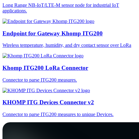
Long Range NB-IoT/LTE-M sensor node for industrial IoT
applications.
Endpoint for Gateway Khomp ITG200
Wireless temperature, humidity, and dry contact sensor over LoRa
Khomp ITG200 LoRa Connector
Connector to parse ITG200 measures.
KHOMP ITG Devices Connector v2
Connector to parse ITG200 measures to unique Devices.