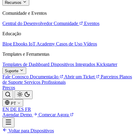
Recursos
Comunidade e Eventos
Central do Desenvolvedor
Comunidade
Eventos
Educação
Blog
Ebooks
IoT Academy
Casos de Uso
Vídeos
Templates e Ferramentas
Templates de Dashboard
Dispositivos Integrados
Kickstarter
Suporte
Fale Conosco
Documentação
Abrir um Ticket
Parceiros
Planos
de Suporte
Serviços Profissionais
Preços
PT
EN
DE
ES
FR
Agendar Demo
Começar Agora
Voltar para Dispositivos