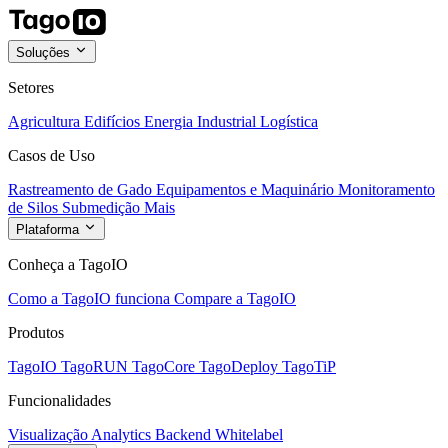
Soluções
Setores
Agricultura
Edifícios
Energia
Industrial
Logística
Casos de Uso
Rastreamento de Gado
Equipamentos e Maquinário
Monitoramento
de Silos
Submedição
Mais
Plataforma
Conheça a TagoIO
Como a TagoIO funciona
Compare a TagoIO
Produtos
TagoIO
TagoRUN
TagoCore
TagoDeploy
TagoTiP
Funcionalidades
Visualização
Analytics
Backend
Whitelabel