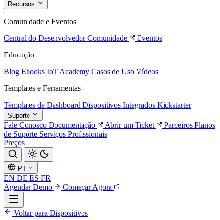
Recursos
Comunidade e Eventos
Central do Desenvolvedor
Comunidade
Eventos
Educação
Blog
Ebooks
IoT Academy
Casos de Uso
Vídeos
Templates e Ferramentas
Templates de Dashboard
Dispositivos Integrados
Kickstarter
Suporte
Fale Conosco
Documentação
Abrir um Ticket
Parceiros
Planos
de Suporte
Serviços Profissionais
Preços
PT
EN
DE
ES
FR
Agendar Demo
Começar Agora
Voltar para Dispositivos