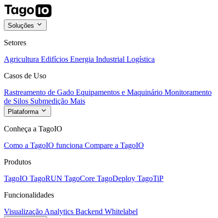
Soluções
Setores
Agricultura
Edifícios
Energia
Industrial
Logística
Casos de Uso
Rastreamento de Gado
Equipamentos e Maquinário
Monitoramento
de Silos
Submedição
Mais
Plataforma
Conheça a TagoIO
Como a TagoIO funciona
Compare a TagoIO
Produtos
TagoIO
TagoRUN
TagoCore
TagoDeploy
TagoTiP
Funcionalidades
Visualização
Analytics
Backend
Whitelabel