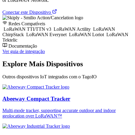
or LoRaWAN Network.
Conectar este Dispositivo
Redes Compatíveis
LoRaWAN TTI/TTN v3
LoRaWAN Actility
LoRaWAN
ChirpStack
LoRaWAN Everynet
LoRaWAN Loriot
LoRaWAN
Tektelic
Documentação
Ver guia de integração
Explore Mais Dispositivos
Outros dispositivos IoT integrados com o TagoIO
Abeeway Compact Tracker
Multi-mode tracker, supporting accurate outdoor and indoor
geolocation over LoRaWAN™