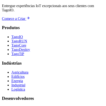
Entregue experiências IoT excepcionais aos seus clientes com
TagoIO.
Comece a Criar
Produtos
TagoIO
TagoRUN
TagoCore
TagoDeploy
TagoTiP
Indústrias
Agricultura
Edifícios
Energia
Industrial
Logística
Desenvolvedores