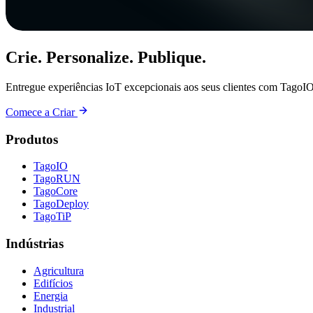
Crie. Personalize. Publique.
Entregue experiências IoT excepcionais aos seus clientes com TagoIO
Comece a Criar
Produtos
TagoIO
TagoRUN
TagoCore
TagoDeploy
TagoTiP
Indústrias
Agricultura
Edifícios
Energia
Industrial