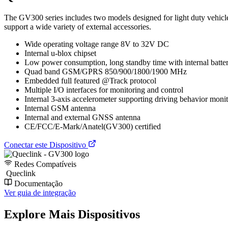
The GV300 series includes two models designed for light duty vehicle a
support a wide variety of external accessories.
Wide operating voltage range 8V to 32V DC
Internal u-blox chipset
Low power consumption, long standby time with internal batte
Quad band GSM/GPRS 850/900/1800/1900 MHz
Embedded full featured @Track protocol
Multiple I/O interfaces for monitoring and control
Internal 3-axis accelerometer supporting driving behavior moni
Internal GSM antenna
Internal and external GNSS antenna
CE/FCC/E-Mark/Anatel(GV300) certified
Conectar este Dispositivo
Redes Compatíveis
Queclink
Documentação
Ver guia de integração
Explore Mais Dispositivos