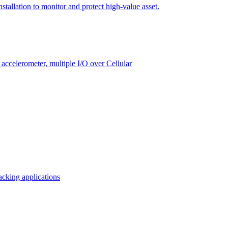
tallation to monitor and protect high-value asset.
celerometer, multiple I/O over Cellular
acking applications