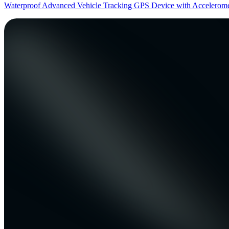
Waterproof Advanced Vehicle Tracking GPS Device with Acceleromet