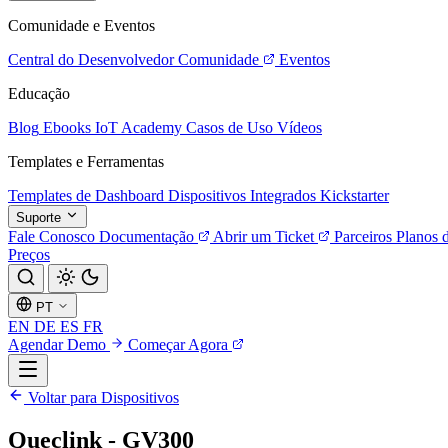
Comunidade e Eventos
Central do Desenvolvedor
Comunidade
Eventos
Educação
Blog
Ebooks
IoT Academy
Casos de Uso
Vídeos
Templates e Ferramentas
Templates de Dashboard
Dispositivos Integrados
Kickstarter
Suporte
Fale Conosco
Documentação
Abrir um Ticket
Parceiros
Planos 
Preços
PT
EN
DE
ES
FR
Agendar Demo
Começar Agora
Voltar para Dispositivos
Queclink - GV300