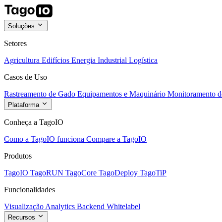
Soluções
Setores
Agricultura
Edifícios
Energia
Industrial
Logística
Casos de Uso
Rastreamento de Gado
Equipamentos e Maquinário
Monitoramento de
Plataforma
Conheça a TagoIO
Como a TagoIO funciona
Compare a TagoIO
Produtos
TagoIO
TagoRUN
TagoCore
TagoDeploy
TagoTiP
Funcionalidades
Visualização
Analytics
Backend
Whitelabel
Recursos