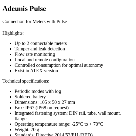
Adeunis Pulse
Connection for Meters with Pulse
Highlights:
Up to 2 connectable meters
Tamper and leak detection
Flow rate monitoring
Local and remote configuration
Controlled consumption for optimal autonomy
Exist in ATEX version
Technical specifications:
Periodic modes with log
Soldered battery
Dimensions: 105 x 50 x 27 mm
Box: IP67 (IP68 on request)
Integrated fastening system: DIN rail, tube, wall mount,
flange
Operating temperature range: -25°C to + 70°C
Weight: 70 g
Standards: Directive 2014/53/EU (RED)