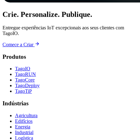
Crie. Personalize. Publique.
Entregue experiências IoT excepcionais aos seus clientes com
TagoIO.
Comece a Criar
Produtos
TagoIO
TagoRUN
TagoCore
TagoDeploy
TagoTiP
Indústrias
Agricultura
Edifícios
Energia
Industrial
Logística