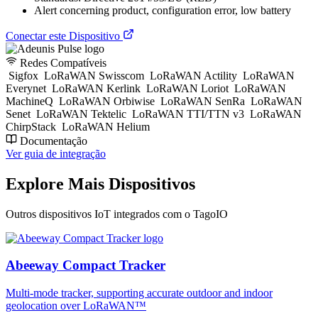
Alert concerning product, configuration error, low battery
Conectar este Dispositivo
Redes Compatíveis
Sigfox
LoRaWAN Swisscom
LoRaWAN Actility
LoRaWAN
Everynet
LoRaWAN Kerlink
LoRaWAN Loriot
LoRaWAN
MachineQ
LoRaWAN Orbiwise
LoRaWAN SenRa
LoRaWAN
Senet
LoRaWAN Tektelic
LoRaWAN TTI/TTN v3
LoRaWAN
ChirpStack
LoRaWAN Helium
Documentação
Ver guia de integração
Explore Mais Dispositivos
Outros dispositivos IoT integrados com o TagoIO
Abeeway Compact Tracker
Multi-mode tracker, supporting accurate outdoor and indoor
geolocation over LoRaWAN™