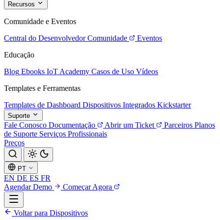
Recursos
Comunidade e Eventos
Central do Desenvolvedor
Comunidade
Eventos
Educação
Blog
Ebooks
IoT Academy
Casos de Uso
Vídeos
Templates e Ferramentas
Templates de Dashboard
Dispositivos Integrados
Kickstarter
Suporte
Fale Conosco
Documentação
Abrir um Ticket
Parceiros
Planos
de Suporte
Serviços Profissionais
Preços
PT
EN
DE
ES
FR
Agendar Demo
Começar Agora
Voltar para Dispositivos