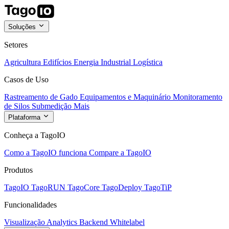
Soluções
Setores
Agricultura
Edifícios
Energia
Industrial
Logística
Casos de Uso
Rastreamento de Gado
Equipamentos e Maquinário
Monitoramento
de Silos
Submedição
Mais
Plataforma
Conheça a TagoIO
Como a TagoIO funciona
Compare a TagoIO
Produtos
TagoIO
TagoRUN
TagoCore
TagoDeploy
TagoTiP
Funcionalidades
Visualização
Analytics
Backend
Whitelabel