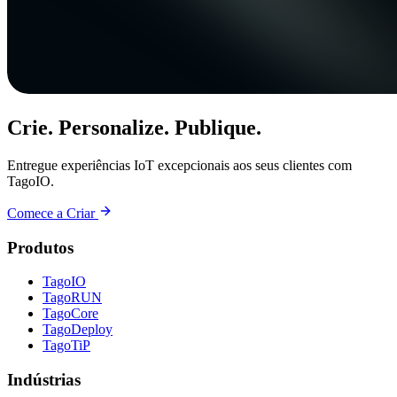
Crie. Personalize. Publique.
Entregue experiências IoT excepcionais aos seus clientes com
TagoIO.
Comece a Criar
Produtos
TagoIO
TagoRUN
TagoCore
TagoDeploy
TagoTiP
Indústrias