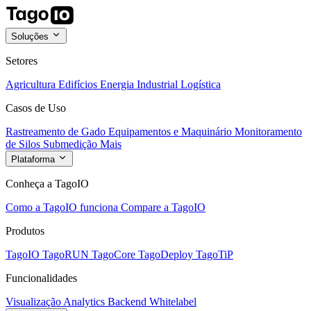
Soluções
Setores
Agricultura
Edifícios
Energia
Industrial
Logística
Casos de Uso
Rastreamento de Gado
Equipamentos e Maquinário
Monitoramento
de Silos
Submedição
Mais
Plataforma
Conheça a TagoIO
Como a TagoIO funciona
Compare a TagoIO
Produtos
TagoIO
TagoRUN
TagoCore
TagoDeploy
TagoTiP
Funcionalidades
Visualização
Analytics
Backend
Whitelabel