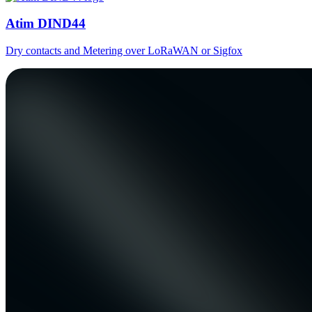
Atim DIND44
Dry contacts and Metering over LoRaWAN or Sigfox