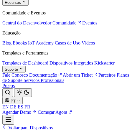
Recursos
Comunidade e Eventos
Central do Desenvolvedor
Comunidade
Eventos
Educação
Blog
Ebooks
IoT Academy
Casos de Uso
Vídeos
Templates e Ferramentas
Templates de Dashboard
Dispositivos Integrados
Kickstarter
Suporte
Fale Conosco
Documentação
Abrir um Ticket
Parceiros
Planos
de Suporte
Serviços Profissionais
Preços
PT
EN
DE
ES
FR
Agendar Demo
Começar Agora
Voltar para Dispositivos