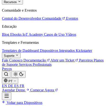
Recursos
Comunidade e Eventos
Central do Desenvolvedor
Comunidade
Eventos
Educação
Blog
Ebooks
IoT Academy
Casos de Uso
Vídeos
Templates e Ferramentas
Templates de Dashboard
Dispositivos Integrados
Kickstarter
Suporte
Fale Conosco
Documentação
Abrir um Ticket
Parceiros
Planos
de Suporte
Serviços Profissionais
Preços
PT
EN
DE
ES
FR
Agendar Demo
Começar Agora
Voltar para Dispositivos