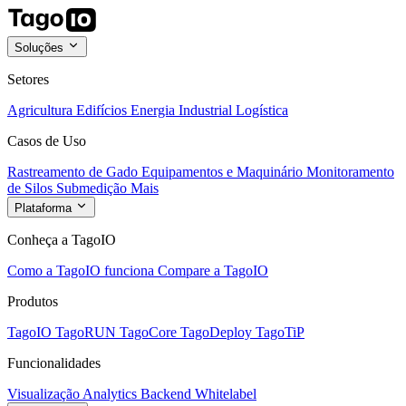
Soluções
Setores
Agricultura
Edifícios
Energia
Industrial
Logística
Casos de Uso
Rastreamento de Gado
Equipamentos e Maquinário
Monitoramento
de Silos
Submedição
Mais
Plataforma
Conheça a TagoIO
Como a TagoIO funciona
Compare a TagoIO
Produtos
TagoIO
TagoRUN
TagoCore
TagoDeploy
TagoTiP
Funcionalidades
Visualização
Analytics
Backend
Whitelabel