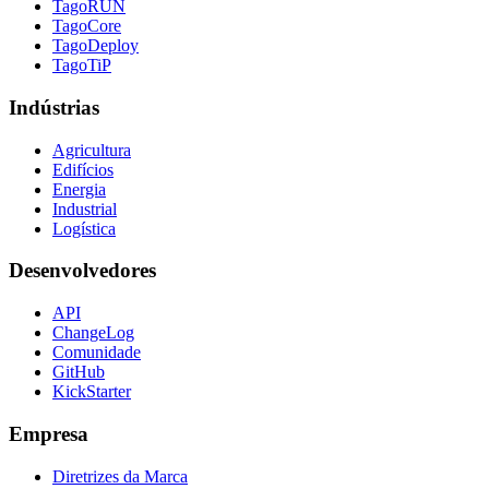
TagoRUN
TagoCore
TagoDeploy
TagoTiP
Indústrias
Agricultura
Edifícios
Energia
Industrial
Logística
Desenvolvedores
API
ChangeLog
Comunidade
GitHub
KickStarter
Empresa
Diretrizes da Marca