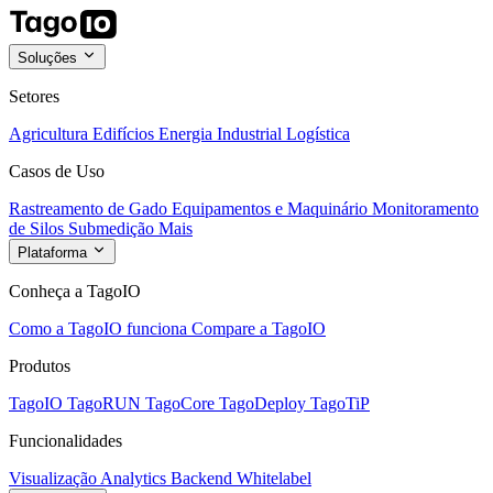
Soluções
Setores
Agricultura
Edifícios
Energia
Industrial
Logística
Casos de Uso
Rastreamento de Gado
Equipamentos e Maquinário
Monitoramento
de Silos
Submedição
Mais
Plataforma
Conheça a TagoIO
Como a TagoIO funciona
Compare a TagoIO
Produtos
TagoIO
TagoRUN
TagoCore
TagoDeploy
TagoTiP
Funcionalidades
Visualização
Analytics
Backend
Whitelabel