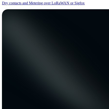
Dry contacts and Metering over LoRaWAN or Sigfox