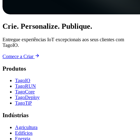
Crie. Personalize. Publique.
Entregue experiências IoT excepcionais aos seus clientes com
TagoIO.
Comece a Criar
Produtos
TagoIO
TagoRUN
TagoCore
TagoDeploy
TagoTiP
Indústrias
Agricultura
Edifícios
Energia