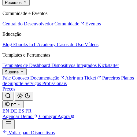
Recursos
Comunidade e Eventos
Central do Desenvolvedor
Comunidade
Eventos
Educação
Blog
Ebooks
IoT Academy
Casos de Uso
Vídeos
Templates e Ferramentas
Templates de Dashboard
Dispositivos Integrados
Kickstarter
Suporte
Fale Conosco
Documentação
Abrir um Ticket
Parceiros
Planos
de Suporte
Serviços Profissionais
Preços
PT
EN
DE
ES
FR
Agendar Demo
Começar Agora
Voltar para Dispositivos