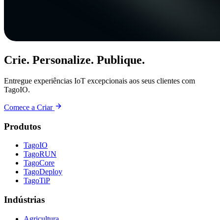
Crie. Personalize. Publique.
Entregue experiências IoT excepcionais aos seus clientes com
TagoIO.
Comece a Criar
Produtos
TagoIO
TagoRUN
TagoCore
TagoDeploy
TagoTiP
Indústrias
Agricultura