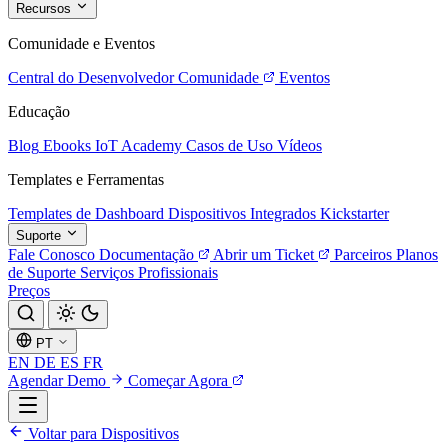
Recursos
Comunidade e Eventos
Central do Desenvolvedor
Comunidade
Eventos
Educação
Blog
Ebooks
IoT Academy
Casos de Uso
Vídeos
Templates e Ferramentas
Templates de Dashboard
Dispositivos Integrados
Kickstarter
Suporte
Fale Conosco
Documentação
Abrir um Ticket
Parceiros
Planos
de Suporte
Serviços Profissionais
Preços
PT
EN
DE
ES
FR
Agendar Demo
Começar Agora
Voltar para Dispositivos