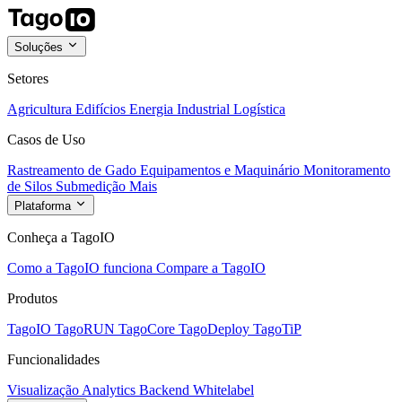
Soluções
Setores
Agricultura
Edifícios
Energia
Industrial
Logística
Casos de Uso
Rastreamento de Gado
Equipamentos e Maquinário
Monitoramento
de Silos
Submedição
Mais
Plataforma
Conheça a TagoIO
Como a TagoIO funciona
Compare a TagoIO
Produtos
TagoIO
TagoRUN
TagoCore
TagoDeploy
TagoTiP
Funcionalidades
Visualização
Analytics
Backend
Whitelabel