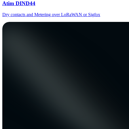
Atim DIND44
Dry contacts and Metering over LoRaWAN or Sigfox