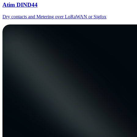
Atim DIND44
Dry contacts and Metering over LoRaWAN or Sigfox