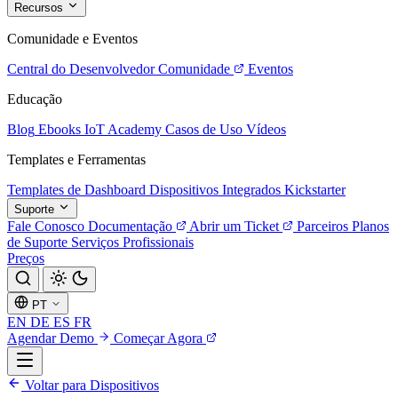
Recursos
Comunidade e Eventos
Central do Desenvolvedor
Comunidade
Eventos
Educação
Blog
Ebooks
IoT Academy
Casos de Uso
Vídeos
Templates e Ferramentas
Templates de Dashboard
Dispositivos Integrados
Kickstarter
Suporte
Fale Conosco
Documentação
Abrir um Ticket
Parceiros
Planos
de Suporte
Serviços Profissionais
Preços
PT
EN
DE
ES
FR
Agendar Demo
Começar Agora
Voltar para Dispositivos