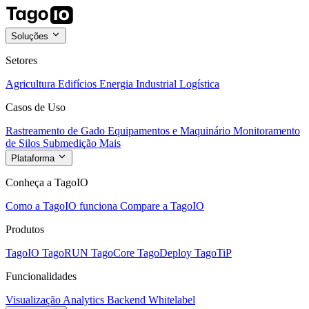
Soluções
Setores
Agricultura
Edifícios
Energia
Industrial
Logística
Casos de Uso
Rastreamento de Gado
Equipamentos e Maquinário
Monitoramento
de Silos
Submedição
Mais
Plataforma
Conheça a TagoIO
Como a TagoIO funciona
Compare a TagoIO
Produtos
TagoIO
TagoRUN
TagoCore
TagoDeploy
TagoTiP
Funcionalidades
Visualização
Analytics
Backend
Whitelabel