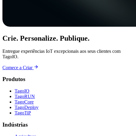
Crie. Personalize. Publique.
Entregue experiências IoT excepcionais aos seus clientes com
TagoIO.
Comece a Criar
Produtos
TagoIO
TagoRUN
TagoCore
TagoDeploy
TagoTiP
Indústrias