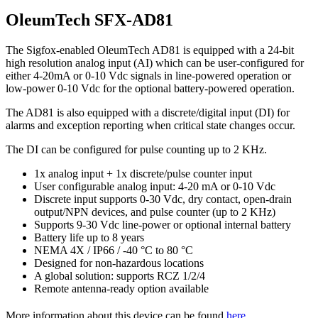
OleumTech SFX-AD81
The Sigfox-enabled OleumTech AD81 is equipped with a 24-bit
high resolution analog input (AI) which can be user-configured for
either 4-20mA or 0-10 Vdc signals in line-powered operation or
low-power 0-10 Vdc for the optional battery-powered operation.
The AD81 is also equipped with a discrete/digital input (DI) for
alarms and exception reporting when critical state changes occur.
The DI can be configured for pulse counting up to 2 KHz.
1x analog input + 1x discrete/pulse counter input
User configurable analog input: 4-20 mA or 0-10 Vdc
Discrete input supports 0-30 Vdc, dry contact, open-drain
output/NPN devices, and pulse counter (up to 2 KHz)
Supports 9-30 Vdc line-power or optional internal battery
Battery life up to 8 years
NEMA 4X / IP66 / -40 °C to 80 °C
Designed for non-hazardous locations
A global solution: supports RCZ 1/2/4
Remote antenna-ready option available
More information about this device can be found
here.