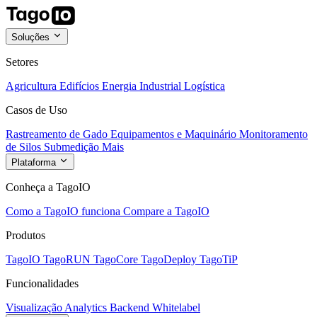
Soluções
Setores
Agricultura
Edifícios
Energia
Industrial
Logística
Casos de Uso
Rastreamento de Gado
Equipamentos e Maquinário
Monitoramento
de Silos
Submedição
Mais
Plataforma
Conheça a TagoIO
Como a TagoIO funciona
Compare a TagoIO
Produtos
TagoIO
TagoRUN
TagoCore
TagoDeploy
TagoTiP
Funcionalidades
Visualização
Analytics
Backend
Whitelabel