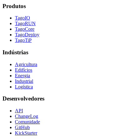
Produtos
TagoIO
TagoRUN
TagoCore
TagoDeploy
TagoTiP
Indústrias
Agricultura
Edifícios
Energia
Industrial
Logística
Desenvolvedores
API
ChangeLog
Comunidade
GitHub
KickStarter