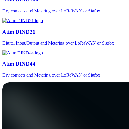
Dry contacts and Metering over LoRaWAN or Sigfox
Atim DIND21
Digital Input/Output and Metering over LoRaWAN or Sigfox
Atim DIND44
Dry contacts and Metering over LoRaWAN or Sigfox