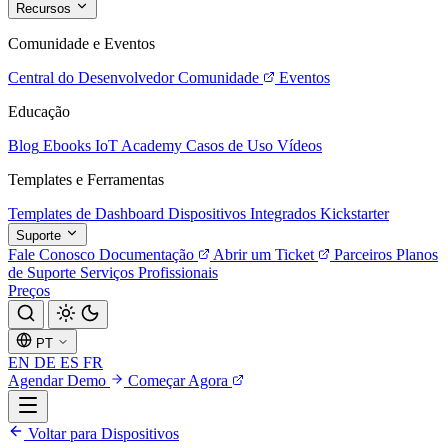
Recursos
Comunidade e Eventos
Central do Desenvolvedor
Comunidade
Eventos
Educação
Blog
Ebooks
IoT Academy
Casos de Uso
Vídeos
Templates e Ferramentas
Templates de Dashboard
Dispositivos Integrados
Kickstarter
Suporte
Fale Conosco
Documentação
Abrir um Ticket
Parceiros
Planos
de Suporte
Serviços Profissionais
Preços
PT
EN
DE
ES
FR
Agendar Demo
Começar Agora
Voltar para Dispositivos