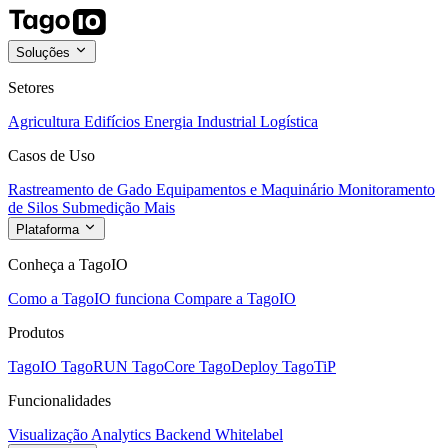
Soluções
Setores
Agricultura
Edifícios
Energia
Industrial
Logística
Casos de Uso
Rastreamento de Gado
Equipamentos e Maquinário
Monitoramento
de Silos
Submedição
Mais
Plataforma
Conheça a TagoIO
Como a TagoIO funciona
Compare a TagoIO
Produtos
TagoIO
TagoRUN
TagoCore
TagoDeploy
TagoTiP
Funcionalidades
Visualização
Analytics
Backend
Whitelabel