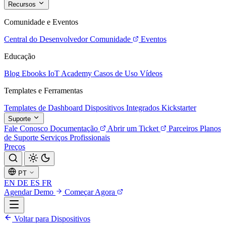
Recursos
Comunidade e Eventos
Central do Desenvolvedor
Comunidade
Eventos
Educação
Blog
Ebooks
IoT Academy
Casos de Uso
Vídeos
Templates e Ferramentas
Templates de Dashboard
Dispositivos Integrados
Kickstarter
Suporte
Fale Conosco
Documentação
Abrir um Ticket
Parceiros
Planos
de Suporte
Serviços Profissionais
Preços
PT
EN
DE
ES
FR
Agendar Demo
Começar Agora
Voltar para Dispositivos