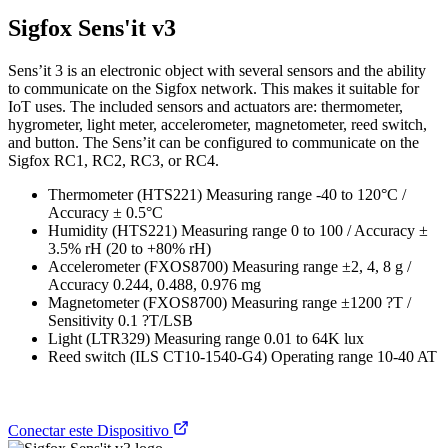
Sigfox Sens'it v3
Sens’it 3 is an electronic object with several sensors and the ability
to communicate on the Sigfox network. This makes it suitable for
IoT uses. The included sensors and actuators are: thermometer,
hygrometer, light meter, accelerometer, magnetometer, reed switch,
and button. The Sens’it can be configured to communicate on the
Sigfox RC1, RC2, RC3, or RC4.
Thermometer (HTS221) Measuring range -40 to 120°C /
Accuracy ± 0.5°C
Humidity (HTS221) Measuring range 0 to 100 / Accuracy ±
3.5% rH (20 to +80% rH)
Accelerometer (FXOS8700) Measuring range ±2, 4, 8 g /
Accuracy 0.244, 0.488, 0.976 mg
Magnetometer (FXOS8700) Measuring range ±1200 ?T /
Sensitivity 0.1 ?T/LSB
Light (LTR329) Measuring range 0.01 to 64K lux
Reed switch (ILS CT10-1540-G4) Operating range 10-40 AT
Conectar este Dispositivo