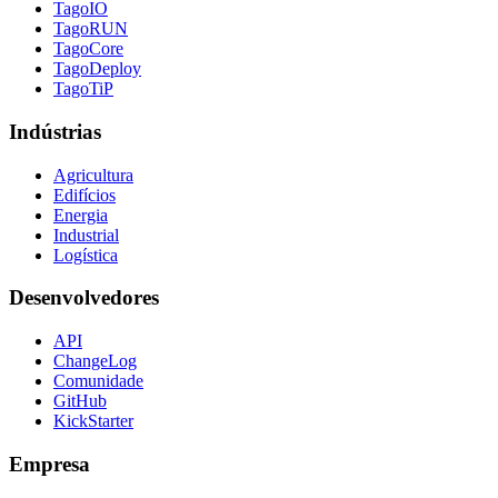
TagoIO
TagoRUN
TagoCore
TagoDeploy
TagoTiP
Indústrias
Agricultura
Edifícios
Energia
Industrial
Logística
Desenvolvedores
API
ChangeLog
Comunidade
GitHub
KickStarter
Empresa