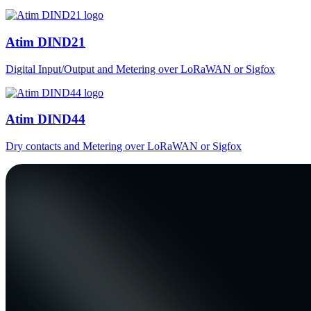
Atim DIND21
Digital Input/Output and Metering over LoRaWAN or Sigfox
Atim DIND44
Dry contacts and Metering over LoRaWAN or Sigfox