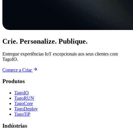
Crie. Personalize. Publique.
Entregue experiências IoT excepcionais aos seus clientes com
TagoIO.
Comece a Criar
Produtos
TagoIO
TagoRUN
TagoCore
TagoDeploy
TagoTiP
Indústrias