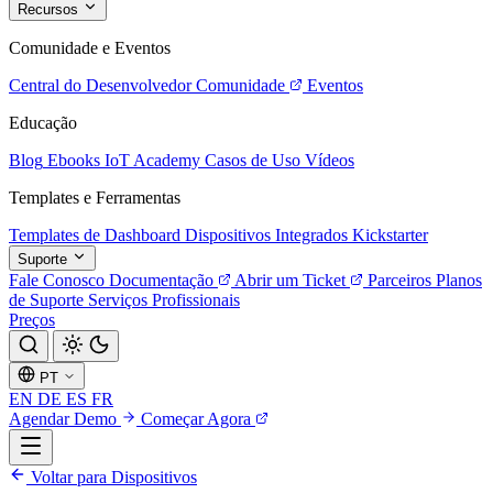
Recursos
Comunidade e Eventos
Central do Desenvolvedor
Comunidade
Eventos
Educação
Blog
Ebooks
IoT Academy
Casos de Uso
Vídeos
Templates e Ferramentas
Templates de Dashboard
Dispositivos Integrados
Kickstarter
Suporte
Fale Conosco
Documentação
Abrir um Ticket
Parceiros
Planos
de Suporte
Serviços Profissionais
Preços
PT
EN
DE
ES
FR
Agendar Demo
Começar Agora
Voltar para Dispositivos