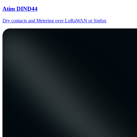
Atim DIND44
Dry contacts and Metering over LoRaWAN or Sigfox