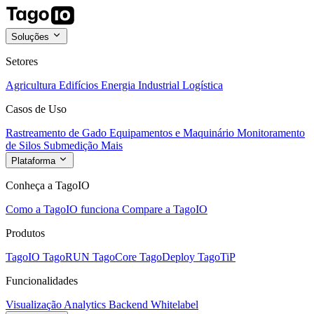
Soluções
Setores
Agricultura
Edifícios
Energia
Industrial
Logística
Casos de Uso
Rastreamento de Gado
Equipamentos e Maquinário
Monitoramento
de Silos
Submedição
Mais
Plataforma
Conheça a TagoIO
Como a TagoIO funciona
Compare a TagoIO
Produtos
TagoIO
TagoRUN
TagoCore
TagoDeploy
TagoTiP
Funcionalidades
Visualização
Analytics
Backend
Whitelabel