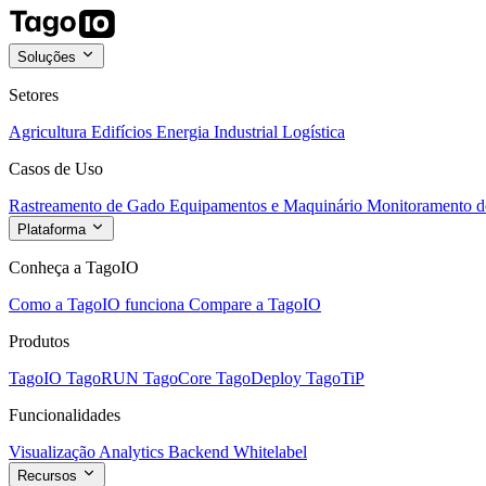
Soluções
Setores
Agricultura
Edifícios
Energia
Industrial
Logística
Casos de Uso
Rastreamento de Gado
Equipamentos e Maquinário
Monitoramento de
Plataforma
Conheça a TagoIO
Como a TagoIO funciona
Compare a TagoIO
Produtos
TagoIO
TagoRUN
TagoCore
TagoDeploy
TagoTiP
Funcionalidades
Visualização
Analytics
Backend
Whitelabel
Recursos