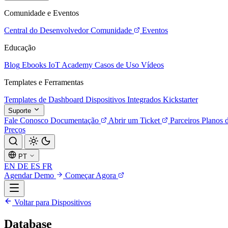
Comunidade e Eventos
Central do Desenvolvedor
Comunidade
Eventos
Educação
Blog
Ebooks
IoT Academy
Casos de Uso
Vídeos
Templates e Ferramentas
Templates de Dashboard
Dispositivos Integrados
Kickstarter
Suporte
Fale Conosco
Documentação
Abrir um Ticket
Parceiros
Planos 
Preços
PT
EN
DE
ES
FR
Agendar Demo
Começar Agora
Voltar para Dispositivos
Database