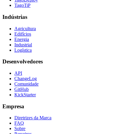
TagoTiP
Indústrias
Agricultura
Edifícios
Energia
Industrial
Logística
Desenvolvedores
API
ChangeLog
Comunidade
GitHub
KickStarter
Empresa
Diretrizes da Marca
FAQ
Sobre
Parceiros