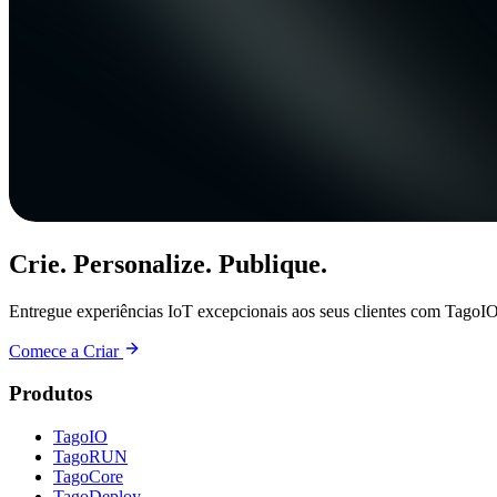
Crie. Personalize. Publique.
Entregue experiências IoT excepcionais aos seus clientes com TagoIO
Comece a Criar
Produtos
TagoIO
TagoRUN
TagoCore
TagoDeploy