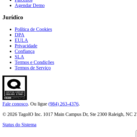
Agendar Demo
Jurídico
Política de Cookies
DPA
EULA
Privacidade
Confiança
SLA
Termos e Condições
Termos de Serviço
Fale conosco
. Ou ligue
(984) 263-4376
.
© 2026 TagoIO Inc. 1017 Main Campus Dr, Ste 2300 Raleigh, NC 276
Status do Sistema