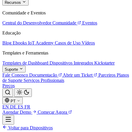
Recursos
Comunidade e Eventos
Central do Desenvolvedor
Comunidade
Eventos
Educação
Blog
Ebooks
IoT Academy
Casos de Uso
Vídeos
Templates e Ferramentas
Templates de Dashboard
Dispositivos Integrados
Kickstarter
Suporte
Fale Conosco
Documentação
Abrir um Ticket
Parceiros
Planos
de Suporte
Serviços Profissionais
Preços
PT
EN
DE
ES
FR
Agendar Demo
Começar Agora
Voltar para Dispositivos