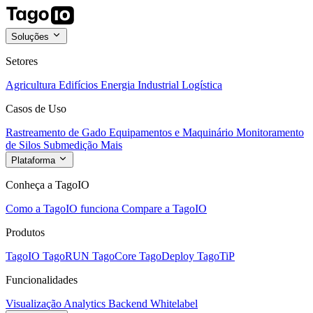
Soluções
Setores
Agricultura
Edifícios
Energia
Industrial
Logística
Casos de Uso
Rastreamento de Gado
Equipamentos e Maquinário
Monitoramento
de Silos
Submedição
Mais
Plataforma
Conheça a TagoIO
Como a TagoIO funciona
Compare a TagoIO
Produtos
TagoIO
TagoRUN
TagoCore
TagoDeploy
TagoTiP
Funcionalidades
Visualização
Analytics
Backend
Whitelabel