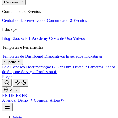
Recursos
Comunidade e Eventos
Central do Desenvolvedor
Comunidade
Eventos
Educação
Blog
Ebooks
IoT Academy
Casos de Uso
Vídeos
Templates e Ferramentas
Templates de Dashboard
Dispositivos Integrados
Kickstarter
Suporte
Fale Conosco
Documentação
Abrir um Ticket
Parceiros
Planos
de Suporte
Serviços Profissionais
Preços
PT
EN
DE
ES
FR
Agendar Demo
Começar Agora
Início