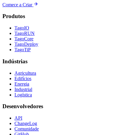
Comece a Criar
Produtos
TagoIO
TagoRUN
TagoCore
TagoDeploy
TagoTiP
Indústrias
Agricultura
Edifícios
Energia
Industrial
Logística
Desenvolvedores
API
ChangeLog
Comunidade
GitHub