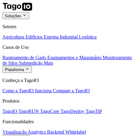
Soluções
Setores
Agricultura
Edifícios
Energia
Industrial
Logística
Casos de Uso
Rastreamento de Gado
Equipamentos e Maquinário
Monitoramento
de Silos
Submedição
Mais
Plataforma
Conheça a TagoIO
Como a TagoIO funciona
Compare a TagoIO
Produtos
TagoIO
TagoRUN
TagoCore
TagoDeploy
TagoTiP
Funcionalidades
Visualização
Analytics
Backend
Whitelabel