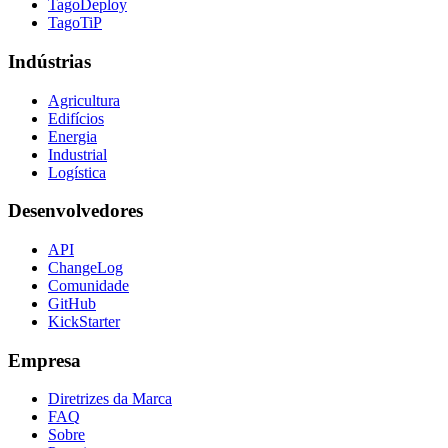
TagoDeploy
TagoTiP
Indústrias
Agricultura
Edifícios
Energia
Industrial
Logística
Desenvolvedores
API
ChangeLog
Comunidade
GitHub
KickStarter
Empresa
Diretrizes da Marca
FAQ
Sobre