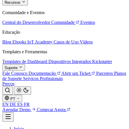
Recursos
Comunidade e Eventos
Central do Desenvolvedor
Comunidade
Eventos
Educação
Blog
Ebooks
IoT Academy
Casos de Uso
Vídeos
Templates e Ferramentas
Templates de Dashboard
Dispositivos Integrados
Kickstarter
Suporte
Fale Conosco
Documentação
Abrir um Ticket
Parceiros
Planos
de Suporte
Serviços Profissionais
Preços
PT
EN
DE
ES
FR
Agendar Demo
Começar Agora
Início