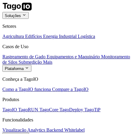
Soluções
Setores
Agricultura
Edifícios
Energia
Industrial
Logística
Casos de Uso
Rastreamento de Gado
Equipamentos e Maquinário
Monitoramento
de Silos
Submedição
Mais
Plataforma
Conheça a TagoIO
Como a TagoIO funciona
Compare a TagoIO
Produtos
TagoIO
TagoRUN
TagoCore
TagoDeploy
TagoTiP
Funcionalidades
Visualização
Analytics
Backend
Whitelabel