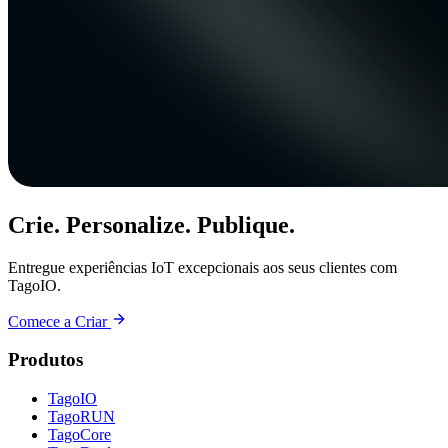
Crie. Personalize. Publique.
Entregue experiências IoT excepcionais aos seus clientes com
TagoIO.
Comece a Criar
Produtos
TagoIO
TagoRUN
TagoCore