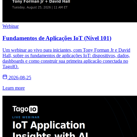
Webinar
Fundamentos de Aplicações IoT (Nível 101)
Um webinar ao vivo para iniciantes, com Tony Forman Jr e David
Hall, sobre os fundamentos de aplicações IoT: dispositivos, dados,
dashboards e como construir sua primeira aplicação conectada no
TagoIO.
2026-08-25
Learn more