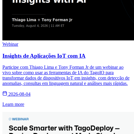
Webinar
Insights de Aplicações IoT com IA
Participe com Thiago Lima e Tony Forman Jr de um webinar ao
vivo sobre como usar as ferramentas de IA do TagoIO para
transformar dados de dispositivos IoT em insights, com detecção de
anomalias, consultas em linguagem natural e análises mais rápidas.
2026-08-04
Learn more