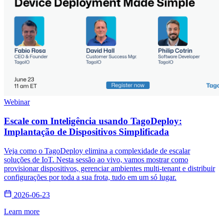
Webinar
Escale com Inteligência usando TagoDeploy:
Implantação de Dispositivos Simplificada
Veja como o TagoDeploy elimina a complexidade de escalar
soluções de IoT. Nesta sessão ao vivo, vamos mostrar como
provisionar dispositivos, gerenciar ambientes multi-tenant e distribuir
configurações por toda a sua frota, tudo em um só lugar.
2026-06-23
Learn more