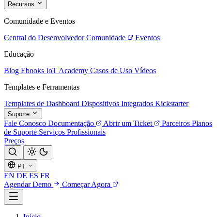
Recursos
Comunidade e Eventos
Central do Desenvolvedor
Comunidade
Eventos
Educação
Blog
Ebooks
IoT Academy
Casos de Uso
Vídeos
Templates e Ferramentas
Templates de Dashboard
Dispositivos Integrados
Kickstarter
Suporte
Fale Conosco
Documentação
Abrir um Ticket
Parceiros
Planos
de Suporte
Serviços Profissionais
Preços
PT
EN
DE
ES
FR
Agendar Demo
Começar Agora
Início