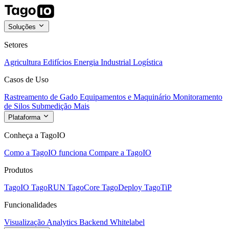
Soluções
Setores
Agricultura
Edifícios
Energia
Industrial
Logística
Casos de Uso
Rastreamento de Gado
Equipamentos e Maquinário
Monitoramento
de Silos
Submedição
Mais
Plataforma
Conheça a TagoIO
Como a TagoIO funciona
Compare a TagoIO
Produtos
TagoIO
TagoRUN
TagoCore
TagoDeploy
TagoTiP
Funcionalidades
Visualização
Analytics
Backend
Whitelabel