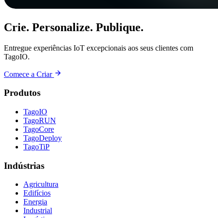
Crie. Personalize. Publique.
Entregue experiências IoT excepcionais aos seus clientes com
TagoIO.
Comece a Criar
Produtos
TagoIO
TagoRUN
TagoCore
TagoDeploy
TagoTiP
Indústrias
Agricultura
Edifícios
Energia
Industrial