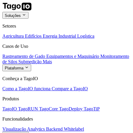
Soluções
Setores
Agricultura
Edifícios
Energia
Industrial
Logística
Casos de Uso
Rastreamento de Gado
Equipamentos e Maquinário
Monitoramento
de Silos
Submedição
Mais
Plataforma
Conheça a TagoIO
Como a TagoIO funciona
Compare a TagoIO
Produtos
TagoIO
TagoRUN
TagoCore
TagoDeploy
TagoTiP
Funcionalidades
Visualização
Analytics
Backend
Whitelabel