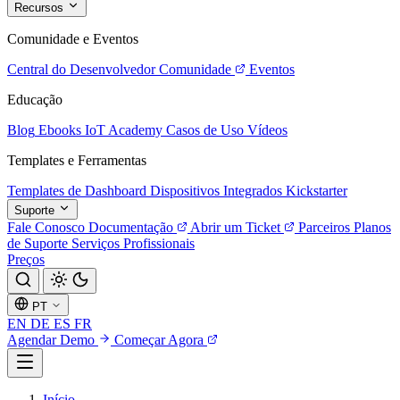
Recursos
Comunidade e Eventos
Central do Desenvolvedor
Comunidade
Eventos
Educação
Blog
Ebooks
IoT Academy
Casos de Uso
Vídeos
Templates e Ferramentas
Templates de Dashboard
Dispositivos Integrados
Kickstarter
Suporte
Fale Conosco
Documentação
Abrir um Ticket
Parceiros
Planos
de Suporte
Serviços Profissionais
Preços
PT
EN
DE
ES
FR
Agendar Demo
Começar Agora
Início