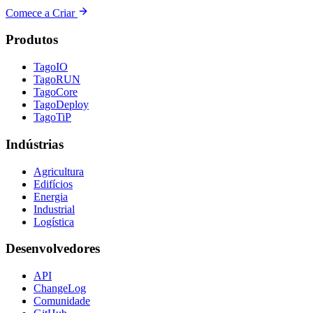
Comece a Criar
Produtos
TagoIO
TagoRUN
TagoCore
TagoDeploy
TagoTiP
Indústrias
Agricultura
Edifícios
Energia
Industrial
Logística
Desenvolvedores
API
ChangeLog
Comunidade