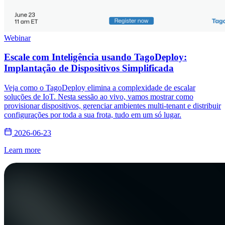
Webinar
Escale com Inteligência usando TagoDeploy:
Implantação de Dispositivos Simplificada
Veja como o TagoDeploy elimina a complexidade de escalar
soluções de IoT. Nesta sessão ao vivo, vamos mostrar como
provisionar dispositivos, gerenciar ambientes multi-tenant e distribuir
configurações por toda a sua frota, tudo em um só lugar.
2026-06-23
Learn more