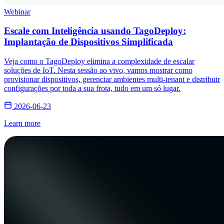
Webinar
Escale com Inteligência usando TagoDeploy:
Implantação de Dispositivos Simplificada
Veja como o TagoDeploy elimina a complexidade de escalar
soluções de IoT. Nesta sessão ao vivo, vamos mostrar como
provisionar dispositivos, gerenciar ambientes multi-tenant e distribuir
configurações por toda a sua frota, tudo em um só lugar.
2026-06-23
Learn more