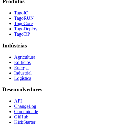
Produtos
TagoIO
TagoRUN
TagoCore
TagoDeploy
TagoTiP
Indústrias
Agricultura
Edifícios
Energia
Industrial
Logística
Desenvolvedores
API
ChangeLog
Comunidade
GitHub
KickStarter