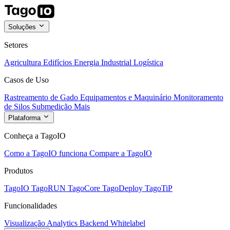
Soluções
Setores
Agricultura
Edifícios
Energia
Industrial
Logística
Casos de Uso
Rastreamento de Gado
Equipamentos e Maquinário
Monitoramento
de Silos
Submedição
Mais
Plataforma
Conheça a TagoIO
Como a TagoIO funciona
Compare a TagoIO
Produtos
TagoIO
TagoRUN
TagoCore
TagoDeploy
TagoTiP
Funcionalidades
Visualização
Analytics
Backend
Whitelabel