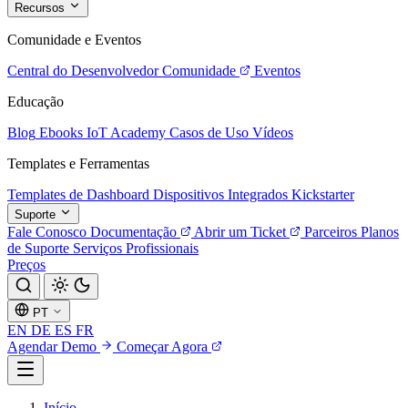
Recursos
Comunidade e Eventos
Central do Desenvolvedor
Comunidade
Eventos
Educação
Blog
Ebooks
IoT Academy
Casos de Uso
Vídeos
Templates e Ferramentas
Templates de Dashboard
Dispositivos Integrados
Kickstarter
Suporte
Fale Conosco
Documentação
Abrir um Ticket
Parceiros
Planos
de Suporte
Serviços Profissionais
Preços
PT
EN
DE
ES
FR
Agendar Demo
Começar Agora
Início