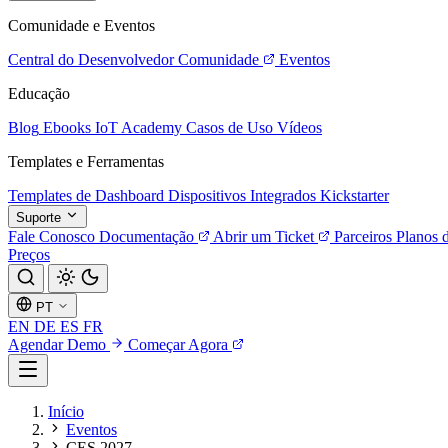
Comunidade e Eventos
Central do Desenvolvedor
Comunidade
Eventos
Educação
Blog
Ebooks
IoT Academy
Casos de Uso
Vídeos
Templates e Ferramentas
Templates de Dashboard
Dispositivos Integrados
Kickstarter
Suporte
Fale Conosco
Documentação
Abrir um Ticket
Parceiros
Planos 
Preços
PT
EN
DE
ES
FR
Agendar Demo
Começar Agora
Início
Eventos
CES 2027