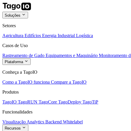
Soluções
Setores
Agricultura
Edifícios
Energia
Industrial
Logística
Casos de Uso
Rastreamento de Gado
Equipamentos e Maquinário
Monitoramento de
Plataforma
Conheça a TagoIO
Como a TagoIO funciona
Compare a TagoIO
Produtos
TagoIO
TagoRUN
TagoCore
TagoDeploy
TagoTiP
Funcionalidades
Visualização
Analytics
Backend
Whitelabel
Recursos