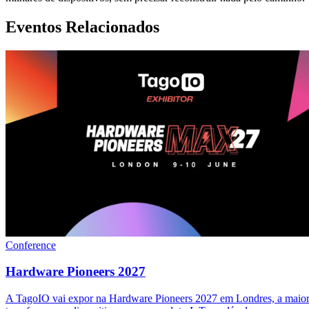
Eventos Relacionados
Conference
Hardware Pioneers 2027
A TagoIO vai expor na Hardware Pioneers 2027 em Londres, a maior f