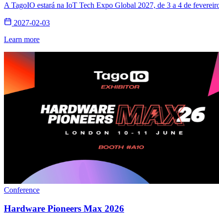
A TagoIO estará na IoT Tech Expo Global 2027, de 3 a 4 de fevereir
2027-02-03
Learn more
Conference
Hardware Pioneers Max 2026