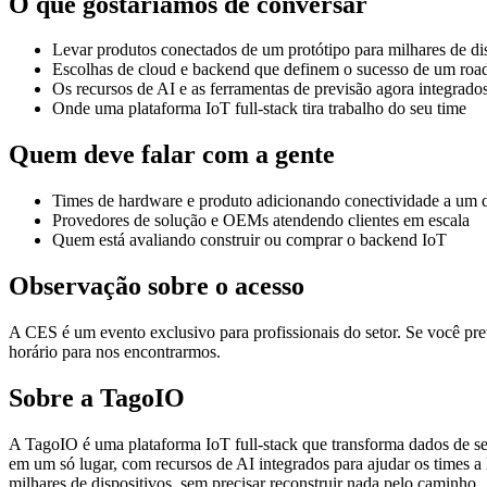
O que gostaríamos de conversar
Levar produtos conectados de um protótipo para milhares de dis
Escolhas de cloud e backend que definem o sucesso de um ro
Os recursos de AI e as ferramentas de previsão agora integrad
Onde uma plataforma IoT full-stack tira trabalho do seu time
Quem deve falar com a gente
Times de hardware e produto adicionando conectividade a um d
Provedores de solução e OEMs atendendo clientes em escala
Quem está avaliando construir ou comprar o backend IoT
Observação sobre o acesso
A CES é um evento exclusivo para profissionais do setor. Se você pret
horário para nos encontrarmos.
Sobre a TagoIO
A TagoIO é uma plataforma IoT full-stack que transforma dados de sen
em um só lugar, com recursos de AI integrados para ajudar os times a
milhares de dispositivos, sem precisar reconstruir nada pelo caminho.