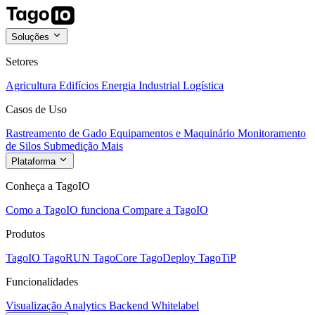
Soluções
Setores
Agricultura
Edifícios
Energia
Industrial
Logística
Casos de Uso
Rastreamento de Gado
Equipamentos e Maquinário
Monitoramento
de Silos
Submedição
Mais
Plataforma
Conheça a TagoIO
Como a TagoIO funciona
Compare a TagoIO
Produtos
TagoIO
TagoRUN
TagoCore
TagoDeploy
TagoTiP
Funcionalidades
Visualização
Analytics
Backend
Whitelabel