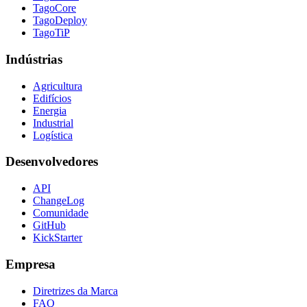
TagoCore
TagoDeploy
TagoTiP
Indústrias
Agricultura
Edifícios
Energia
Industrial
Logística
Desenvolvedores
API
ChangeLog
Comunidade
GitHub
KickStarter
Empresa
Diretrizes da Marca
FAQ