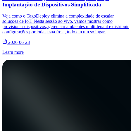
Implantação de Dispositivos Simplificada
Veja como o TagoDeploy elimina a complexidade de escalar
soluções de IoT. Nesta sessão ao vivo, vamos mostrar como
provisionar dispositivos, gerenciar ambientes multi-tenant e distribuir
configurações por toda a sua frota, tudo em um só lugar.
2026-06-23
Learn more