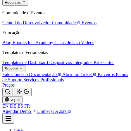
Recursos
Comunidade e Eventos
Central do Desenvolvedor
Comunidade
Eventos
Educação
Blog
Ebooks
IoT Academy
Casos de Uso
Vídeos
Templates e Ferramentas
Templates de Dashboard
Dispositivos Integrados
Kickstarter
Suporte
Fale Conosco
Documentação
Abrir um Ticket
Parceiros
Planos
de Suporte
Serviços Profissionais
Preços
PT
EN
DE
ES
FR
Agendar Demo
Começar Agora
Início