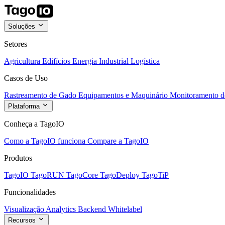
Soluções
Setores
Agricultura
Edifícios
Energia
Industrial
Logística
Casos de Uso
Rastreamento de Gado
Equipamentos e Maquinário
Monitoramento de
Plataforma
Conheça a TagoIO
Como a TagoIO funciona
Compare a TagoIO
Produtos
TagoIO
TagoRUN
TagoCore
TagoDeploy
TagoTiP
Funcionalidades
Visualização
Analytics
Backend
Whitelabel
Recursos