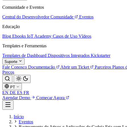
Comunidade e Eventos
Central do Desenvolvedor
Comunidade
Eventos
Educação
Blog
Ebooks
IoT Academy
Casos de Uso
Vídeos
Templates e Ferramentas
Templates de Dashboard
Dispositivos Integrados
Kickstarter
Suporte
Fale Conosco
Documentação
Abrir um Ticket
Parceiros
Planos 
Preços
PT
EN
DE
ES
FR
Agendar Demo
Começar Agora
Início
Eventos
Rastreamento de Ativos e Aplicações de Cadeia Fria com L