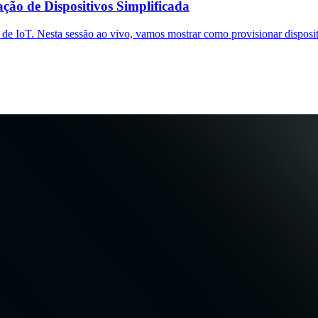
ção de Dispositivos Simplificada
 IoT. Nesta sessão ao vivo, vamos mostrar como provisionar dispositiv