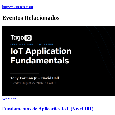
https://senetco.com
Eventos Relacionados
Webinar
Fundamentos de Aplicações IoT (Nível 101)