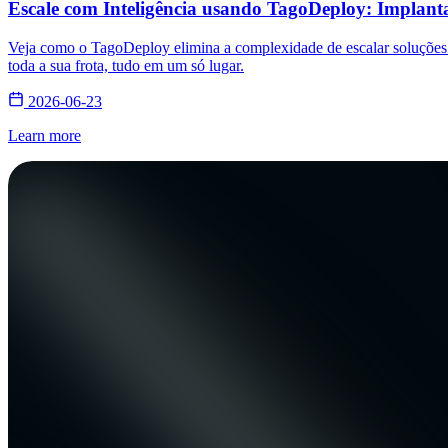
Escale com Inteligência usando TagoDeploy: Implanta
Veja como o TagoDeploy elimina a complexidade de escalar soluções de
toda a sua frota, tudo em um só lugar.
2026-06-23
Learn more