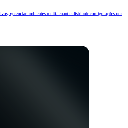
os, gerenciar ambientes multi-tenant e distribuir configurações por