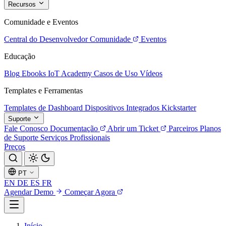
Recursos
Comunidade e Eventos
Central do Desenvolvedor
Comunidade
Eventos
Educação
Blog
Ebooks
IoT Academy
Casos de Uso
Vídeos
Templates e Ferramentas
Templates de Dashboard
Dispositivos Integrados
Kickstarter
Suporte
Fale Conosco
Documentação
Abrir um Ticket
Parceiros
Planos
de Suporte
Serviços Profissionais
Preços
PT
EN
DE
ES
FR
Agendar Demo
Começar Agora
Início