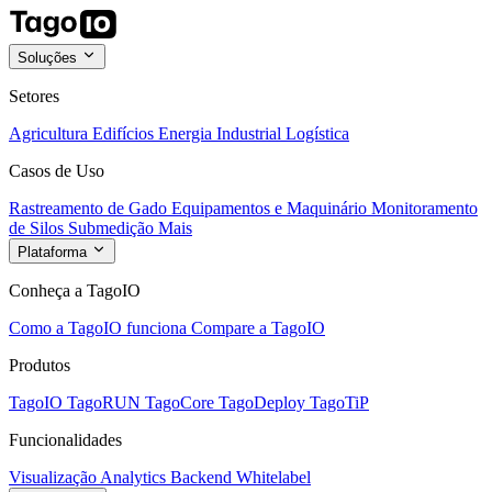
Soluções
Setores
Agricultura
Edifícios
Energia
Industrial
Logística
Casos de Uso
Rastreamento de Gado
Equipamentos e Maquinário
Monitoramento
de Silos
Submedição
Mais
Plataforma
Conheça a TagoIO
Como a TagoIO funciona
Compare a TagoIO
Produtos
TagoIO
TagoRUN
TagoCore
TagoDeploy
TagoTiP
Funcionalidades
Visualização
Analytics
Backend
Whitelabel