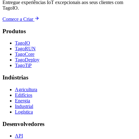
Entregue experiências IoT excepcionais aos seus clientes com
TagoIO.
Comece a Criar
Produtos
TagoIO
TagoRUN
TagoCore
TagoDeploy
TagoTiP
Indústrias
Agricultura
Edifícios
Energia
Industrial
Logística
Desenvolvedores
API