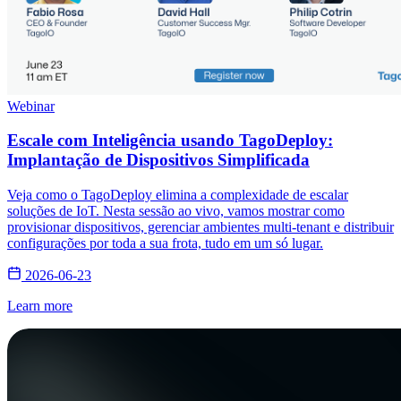
Webinar
Escale com Inteligência usando TagoDeploy:
Implantação de Dispositivos Simplificada
Veja como o TagoDeploy elimina a complexidade de escalar
soluções de IoT. Nesta sessão ao vivo, vamos mostrar como
provisionar dispositivos, gerenciar ambientes multi-tenant e distribuir
configurações por toda a sua frota, tudo em um só lugar.
2026-06-23
Learn more