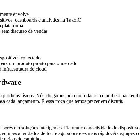
lmente envolve
itivos, dashboards e analytics na TagoIO
a plataforma
, sem discurso de vendas
spositivos conectados
 para um produto pronto para o mercado
infraestrutura de cloud
ardware
m produtos físicos. Nós chegamos pelo outro lado: a cloud e o backend
rasa cada lançamento. É essa troca que temos prazer em discutir.
nsores em soluções inteligentes. Ela reúne conectividade de dispositi
s equipes a ler dados de IoT e agir sobre eles mais rápido. As equipes
uir tudo pelo caminho.