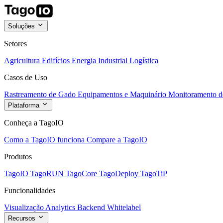
Soluções
Setores
Agricultura
Edifícios
Energia
Industrial
Logística
Casos de Uso
Rastreamento de Gado
Equipamentos e Maquinário
Monitoramento de
Plataforma
Conheça a TagoIO
Como a TagoIO funciona
Compare a TagoIO
Produtos
TagoIO
TagoRUN
TagoCore
TagoDeploy
TagoTiP
Funcionalidades
Visualização
Analytics
Backend
Whitelabel
Recursos