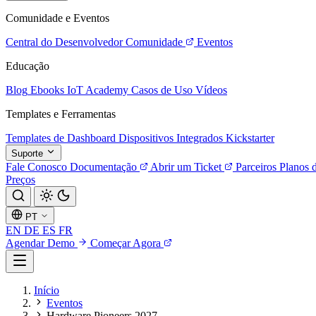
Comunidade e Eventos
Central do Desenvolvedor
Comunidade
Eventos
Educação
Blog
Ebooks
IoT Academy
Casos de Uso
Vídeos
Templates e Ferramentas
Templates de Dashboard
Dispositivos Integrados
Kickstarter
Suporte
Fale Conosco
Documentação
Abrir um Ticket
Parceiros
Planos 
Preços
PT
EN
DE
ES
FR
Agendar Demo
Começar Agora
Início
Eventos
Hardware Pioneers 2027