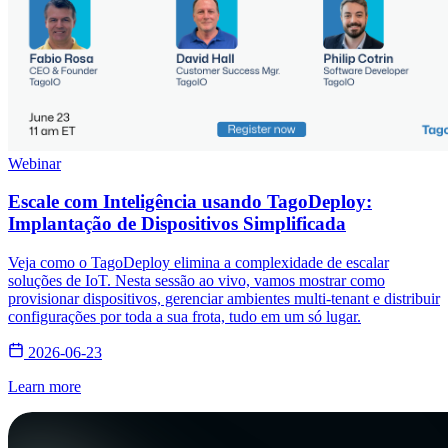
Webinar
Escale com Inteligência usando TagoDeploy:
Implantação de Dispositivos Simplificada
Veja como o TagoDeploy elimina a complexidade de escalar
soluções de IoT. Nesta sessão ao vivo, vamos mostrar como
provisionar dispositivos, gerenciar ambientes multi-tenant e distribuir
configurações por toda a sua frota, tudo em um só lugar.
2026-06-23
Learn more