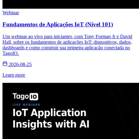
Webinar
Fundamentos de Aplicações IoT (Nível 101)
Um webinar ao vivo para iniciantes, com Tony Forman Jr e David
Hall, sobre os fundamentos de aplicações IoT: dispositivos, dados,
dashboards e como construir sua primeira aplicação conectada no
TagoIO.
2026-08-25
Learn more