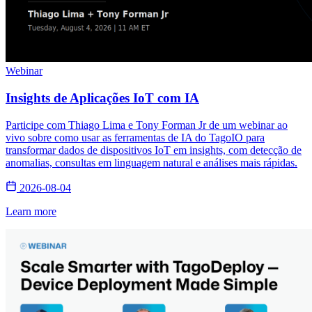
Webinar
Insights de Aplicações IoT com IA
Participe com Thiago Lima e Tony Forman Jr de um webinar ao
vivo sobre como usar as ferramentas de IA do TagoIO para
transformar dados de dispositivos IoT em insights, com detecção de
anomalias, consultas em linguagem natural e análises mais rápidas.
2026-08-04
Learn more