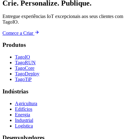
Crie. Personalize. Publique.
Entregue experiências IoT excepcionais aos seus clientes com
TagoIO.
Comece a Criar
Produtos
TagoIO
TagoRUN
TagoCore
TagoDeploy
TagoTiP
Indústrias
Agricultura
Edifícios
Energia
Industrial
Logística
Desenvolvedores