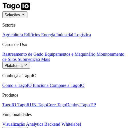
Soluções
Setores
Agricultura
Edifícios
Energia
Industrial
Logística
Casos de Uso
Rastreamento de Gado
Equipamentos e Maquinário
Monitoramento
de Silos
Submedição
Mais
Plataforma
Conheça a TagoIO
Como a TagoIO funciona
Compare a TagoIO
Produtos
TagoIO
TagoRUN
TagoCore
TagoDeploy
TagoTiP
Funcionalidades
Visualização
Analytics
Backend
Whitelabel