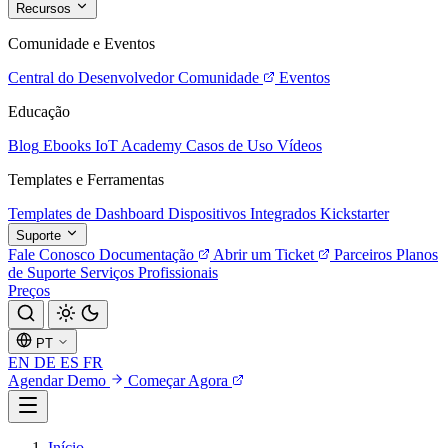
Recursos
Comunidade e Eventos
Central do Desenvolvedor
Comunidade
Eventos
Educação
Blog
Ebooks
IoT Academy
Casos de Uso
Vídeos
Templates e Ferramentas
Templates de Dashboard
Dispositivos Integrados
Kickstarter
Suporte
Fale Conosco
Documentação
Abrir um Ticket
Parceiros
Planos
de Suporte
Serviços Profissionais
Preços
PT
EN
DE
ES
FR
Agendar Demo
Começar Agora
Início