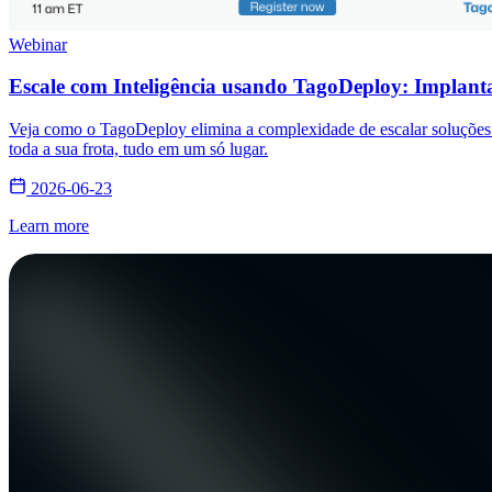
Webinar
Escale com Inteligência usando TagoDeploy: Implanta
Veja como o TagoDeploy elimina a complexidade de escalar soluções de
toda a sua frota, tudo em um só lugar.
2026-06-23
Learn more