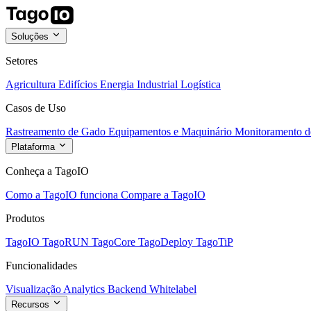
Soluções
Setores
Agricultura
Edifícios
Energia
Industrial
Logística
Casos de Uso
Rastreamento de Gado
Equipamentos e Maquinário
Monitoramento de
Plataforma
Conheça a TagoIO
Como a TagoIO funciona
Compare a TagoIO
Produtos
TagoIO
TagoRUN
TagoCore
TagoDeploy
TagoTiP
Funcionalidades
Visualização
Analytics
Backend
Whitelabel
Recursos