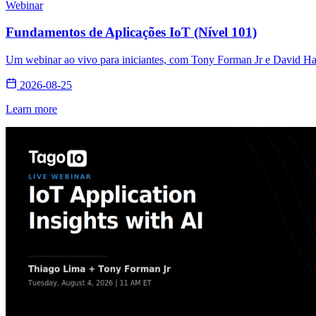
Webinar
Fundamentos de Aplicações IoT (Nível 101)
Um webinar ao vivo para iniciantes, com Tony Forman Jr e David Hall
2026-08-25
Learn more