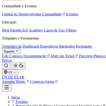
Comunidade e Eventos
Central do Desenvolvedor
Comunidade
Eventos
Educação
Blog
Ebooks
IoT Academy
Casos de Uso
Vídeos
Templates e Ferramentas
Templates de Dashboard
Dispositivos Integrados
Kickstarter
Suporte
Fale Conosco
Documentação
Abrir um Ticket
Parceiros
Planos 
Preços
PT
EN
DE
ES
FR
Agendar Demo
Começar Agora
Início
Eventos
Personalização de Marca e Como Inspirar Usuários com a 