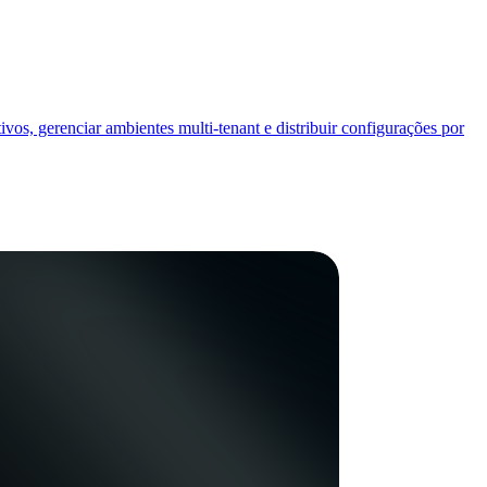
os, gerenciar ambientes multi-tenant e distribuir configurações por