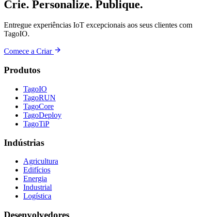
Crie. Personalize. Publique.
Entregue experiências IoT excepcionais aos seus clientes com
TagoIO.
Comece a Criar
Produtos
TagoIO
TagoRUN
TagoCore
TagoDeploy
TagoTiP
Indústrias
Agricultura
Edifícios
Energia
Industrial
Logística
Desenvolvedores