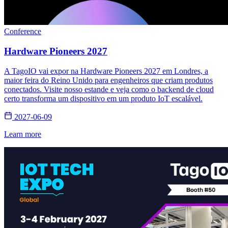
Conference
Hardware Pioneers 2027
A TagoIO vai expor na Hardware Pioneers 2027 em Londres, a
maior feira do Reino Unido para engenheiros que criam produtos
conectados. Visite nosso estande e veja como o backend de cloud
certo transforma um dispositivo em um produto IoT escalável.
2027-06-09
Learn more