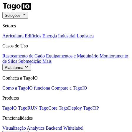
Soluções
Setores
Agricultura
Edifícios
Energia
Industrial
Logística
Casos de Uso
Rastreamento de Gado
Equipamentos e Maquinário
Monitoramento
de Silos
Submedição
Mais
Plataforma
Conheça a TagoIO
Como a TagoIO funciona
Compare a TagoIO
Produtos
TagoIO
TagoRUN
TagoCore
TagoDeploy
TagoTiP
Funcionalidades
Visualização
Analytics
Backend
Whitelabel