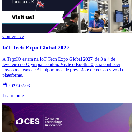
Conference
IoT Tech Expo Global 2027
A TagoIO estará na IoT Tech Expo Global 2027, de 3 a 4 de
fevereiro no Olympia London. Visite o Booth 50 para conhecer
novos recursos de AI, algoritmos de previsão e demos ao vivo da
plataforma.
2027-02-03
Learn more