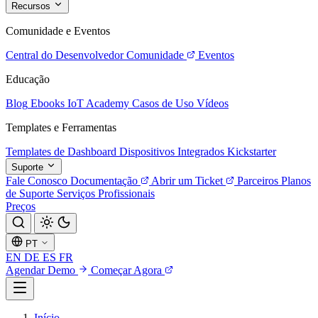
Recursos
Comunidade e Eventos
Central do Desenvolvedor
Comunidade
Eventos
Educação
Blog
Ebooks
IoT Academy
Casos de Uso
Vídeos
Templates e Ferramentas
Templates de Dashboard
Dispositivos Integrados
Kickstarter
Suporte
Fale Conosco
Documentação
Abrir um Ticket
Parceiros
Planos
de Suporte
Serviços Profissionais
Preços
PT
EN
DE
ES
FR
Agendar Demo
Começar Agora
Início