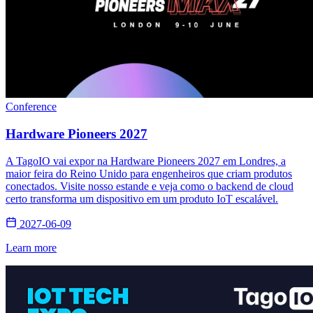
Conference
Hardware Pioneers 2027
A TagoIO vai expor na Hardware Pioneers 2027 em Londres, a
maior feira do Reino Unido para engenheiros que criam produtos
conectados. Visite nosso estande e veja como o backend de cloud
certo transforma um dispositivo em um produto IoT escalável.
2027-06-09
Learn more