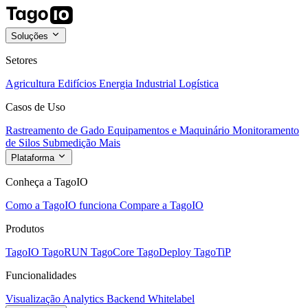
Soluções
Setores
Agricultura
Edifícios
Energia
Industrial
Logística
Casos de Uso
Rastreamento de Gado
Equipamentos e Maquinário
Monitoramento
de Silos
Submedição
Mais
Plataforma
Conheça a TagoIO
Como a TagoIO funciona
Compare a TagoIO
Produtos
TagoIO
TagoRUN
TagoCore
TagoDeploy
TagoTiP
Funcionalidades
Visualização
Analytics
Backend
Whitelabel