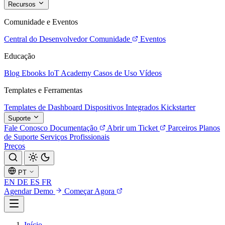
Recursos
Comunidade e Eventos
Central do Desenvolvedor
Comunidade
Eventos
Educação
Blog
Ebooks
IoT Academy
Casos de Uso
Vídeos
Templates e Ferramentas
Templates de Dashboard
Dispositivos Integrados
Kickstarter
Suporte
Fale Conosco
Documentação
Abrir um Ticket
Parceiros
Planos
de Suporte
Serviços Profissionais
Preços
PT
EN
DE
ES
FR
Agendar Demo
Começar Agora
Início