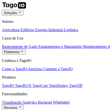
Soluções
Setores
Agricultura
Edifícios
Energia
Industrial
Logística
Casos de Uso
Rastreamento de Gado
Equipamentos e Maquinário
Monitoramento de
Plataforma
Conheça a TagoIO
Como a TagoIO funciona
Compare a TagoIO
Produtos
TagoIO
TagoRUN
TagoCore
TagoDeploy
TagoTiP
Funcionalidades
Visualização
Analytics
Backend
Whitelabel
Recursos