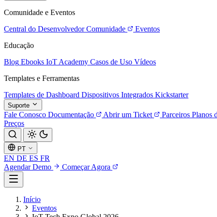
Comunidade e Eventos
Central do Desenvolvedor
Comunidade
Eventos
Educação
Blog
Ebooks
IoT Academy
Casos de Uso
Vídeos
Templates e Ferramentas
Templates de Dashboard
Dispositivos Integrados
Kickstarter
Suporte
Fale Conosco
Documentação
Abrir um Ticket
Parceiros
Planos 
Preços
PT
EN
DE
ES
FR
Agendar Demo
Começar Agora
Início
Eventos
IoT Tech Expo Global 2026