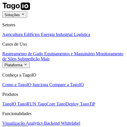
Soluções
Setores
Agricultura
Edifícios
Energia
Industrial
Logística
Casos de Uso
Rastreamento de Gado
Equipamentos e Maquinário
Monitoramento
de Silos
Submedição
Mais
Plataforma
Conheça a TagoIO
Como a TagoIO funciona
Compare a TagoIO
Produtos
TagoIO
TagoRUN
TagoCore
TagoDeploy
TagoTiP
Funcionalidades
Visualização
Analytics
Backend
Whitelabel