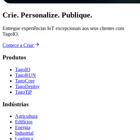
Crie. Personalize. Publique.
Entregue experiências IoT excepcionais aos seus clientes com
TagoIO.
Comece a Criar
Produtos
TagoIO
TagoRUN
TagoCore
TagoDeploy
TagoTiP
Indústrias
Agricultura
Edifícios
Energia
Industrial
Logística