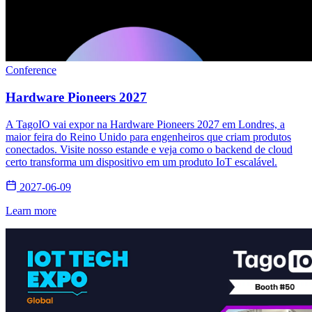
Conference
Hardware Pioneers 2027
A TagoIO vai expor na Hardware Pioneers 2027 em Londres, a
maior feira do Reino Unido para engenheiros que criam produtos
conectados. Visite nosso estande e veja como o backend de cloud
certo transforma um dispositivo em um produto IoT escalável.
2027-06-09
Learn more