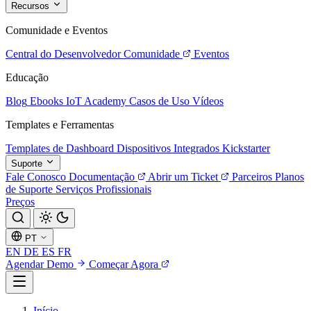
Recursos
Comunidade e Eventos
Central do Desenvolvedor
Comunidade
Eventos
Educação
Blog
Ebooks
IoT Academy
Casos de Uso
Vídeos
Templates e Ferramentas
Templates de Dashboard
Dispositivos Integrados
Kickstarter
Suporte
Fale Conosco
Documentação
Abrir um Ticket
Parceiros
Planos
de Suporte
Serviços Profissionais
Preços
PT
EN
DE
ES
FR
Agendar Demo
Começar Agora
Início