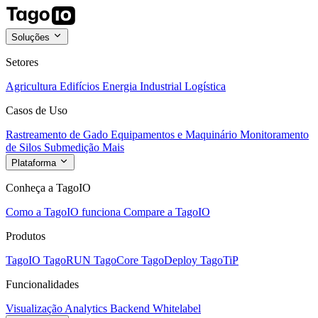
Soluções
Setores
Agricultura
Edifícios
Energia
Industrial
Logística
Casos de Uso
Rastreamento de Gado
Equipamentos e Maquinário
Monitoramento
de Silos
Submedição
Mais
Plataforma
Conheça a TagoIO
Como a TagoIO funciona
Compare a TagoIO
Produtos
TagoIO
TagoRUN
TagoCore
TagoDeploy
TagoTiP
Funcionalidades
Visualização
Analytics
Backend
Whitelabel