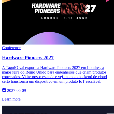
Conference
Hardware Pioneers 2027
A TagoIO vai expor na Hardware Pioneers 2027 em Londres, a
maior feira do Reino Unido para engenheiros que criam produtos
conectados. Visite nosso estande e veja como o backend de cloud
certo transforma um dispositivo em um produto IoT escalável.
2027-06-09
Learn more