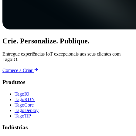
Crie. Personalize. Publique.
Entregue experiências IoT excepcionais aos seus clientes com
TagoIO.
Comece a Criar
Produtos
TagoIO
TagoRUN
TagoCore
TagoDeploy
TagoTiP
Indústrias