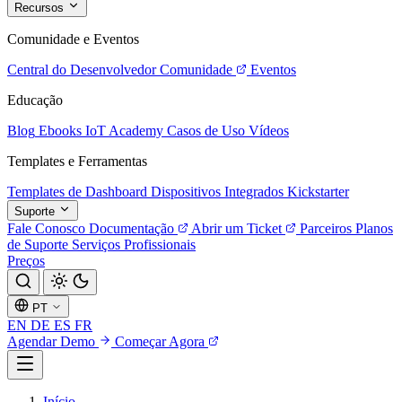
Recursos
Comunidade e Eventos
Central do Desenvolvedor
Comunidade
Eventos
Educação
Blog
Ebooks
IoT Academy
Casos de Uso
Vídeos
Templates e Ferramentas
Templates de Dashboard
Dispositivos Integrados
Kickstarter
Suporte
Fale Conosco
Documentação
Abrir um Ticket
Parceiros
Planos
de Suporte
Serviços Profissionais
Preços
PT
EN
DE
ES
FR
Agendar Demo
Começar Agora
Início