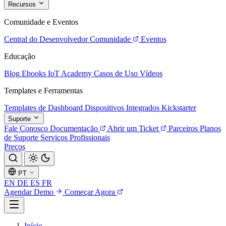
Recursos
Comunidade e Eventos
Central do Desenvolvedor
Comunidade
Eventos
Educação
Blog
Ebooks
IoT Academy
Casos de Uso
Vídeos
Templates e Ferramentas
Templates de Dashboard
Dispositivos Integrados
Kickstarter
Suporte
Fale Conosco
Documentação
Abrir um Ticket
Parceiros
Planos
de Suporte
Serviços Profissionais
Preços
PT
EN
DE
ES
FR
Agendar Demo
Começar Agora
Início