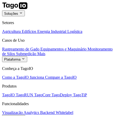
Soluções
Setores
Agricultura
Edifícios
Energia
Industrial
Logística
Casos de Uso
Rastreamento de Gado
Equipamentos e Maquinário
Monitoramento
de Silos
Submedição
Mais
Plataforma
Conheça a TagoIO
Como a TagoIO funciona
Compare a TagoIO
Produtos
TagoIO
TagoRUN
TagoCore
TagoDeploy
TagoTiP
Funcionalidades
Visualização
Analytics
Backend
Whitelabel