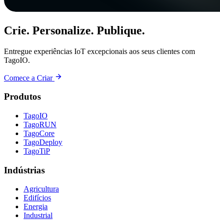
Crie. Personalize. Publique.
Entregue experiências IoT excepcionais aos seus clientes com
TagoIO.
Comece a Criar
Produtos
TagoIO
TagoRUN
TagoCore
TagoDeploy
TagoTiP
Indústrias
Agricultura
Edifícios
Energia
Industrial