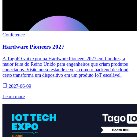
Conference
Hardware Pioneers 2027
A TagoIO vai expor na Hardware Pioneers 2027 em Londres, a
maior feira do Reino Unido para engenheiros que criam produtos
conectados. Visite nosso estande e veja como o backend de cloud
certo transforma um dispositivo em um produto IoT escalável.
2027-06-09
Learn more