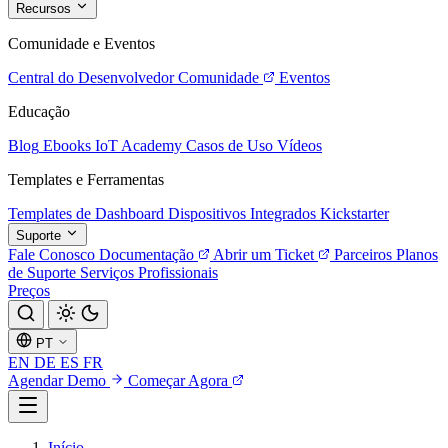
Recursos
Comunidade e Eventos
Central do Desenvolvedor
Comunidade
Eventos
Educação
Blog
Ebooks
IoT Academy
Casos de Uso
Vídeos
Templates e Ferramentas
Templates de Dashboard
Dispositivos Integrados
Kickstarter
Suporte
Fale Conosco
Documentação
Abrir um Ticket
Parceiros
Planos
de Suporte
Serviços Profissionais
Preços
PT
EN
DE
ES
FR
Agendar Demo
Começar Agora
Início