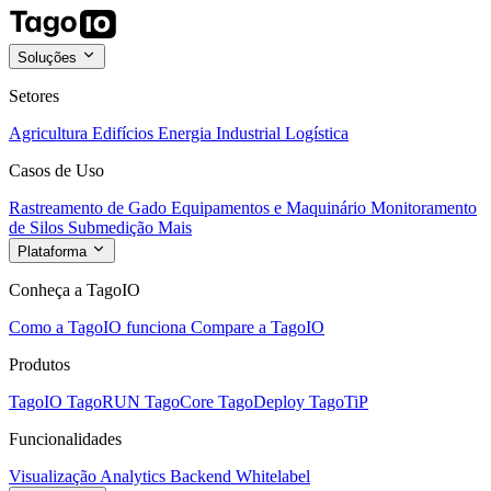
Soluções
Setores
Agricultura
Edifícios
Energia
Industrial
Logística
Casos de Uso
Rastreamento de Gado
Equipamentos e Maquinário
Monitoramento
de Silos
Submedição
Mais
Plataforma
Conheça a TagoIO
Como a TagoIO funciona
Compare a TagoIO
Produtos
TagoIO
TagoRUN
TagoCore
TagoDeploy
TagoTiP
Funcionalidades
Visualização
Analytics
Backend
Whitelabel