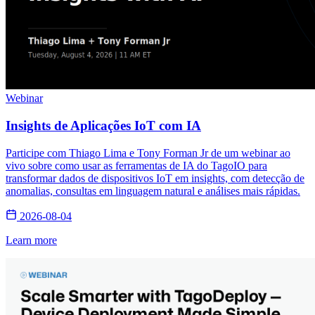
Webinar
Insights de Aplicações IoT com IA
Participe com Thiago Lima e Tony Forman Jr de um webinar ao
vivo sobre como usar as ferramentas de IA do TagoIO para
transformar dados de dispositivos IoT em insights, com detecção de
anomalias, consultas em linguagem natural e análises mais rápidas.
2026-08-04
Learn more