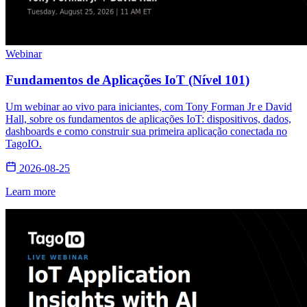
Webinar
Fundamentos de Aplicações IoT (Nível 101)
Um webinar ao vivo para iniciantes, com Tony Forman Jr e David
Hall, sobre os fundamentos de aplicações IoT: dispositivos, dados,
dashboards e como construir sua primeira aplicação conectada no
TagoIO.
2026-08-25
Learn more