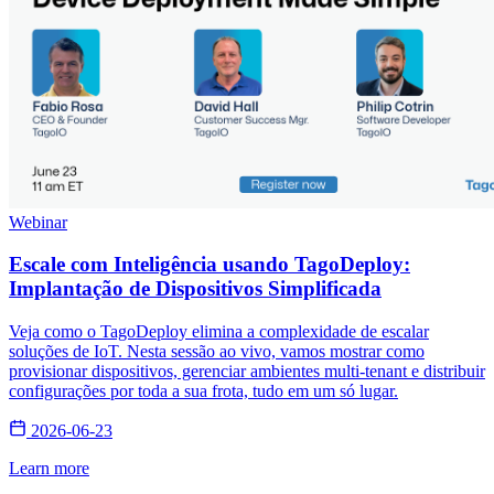
Webinar
Escale com Inteligência usando TagoDeploy:
Implantação de Dispositivos Simplificada
Veja como o TagoDeploy elimina a complexidade de escalar
soluções de IoT. Nesta sessão ao vivo, vamos mostrar como
provisionar dispositivos, gerenciar ambientes multi-tenant e distribuir
configurações por toda a sua frota, tudo em um só lugar.
2026-06-23
Learn more