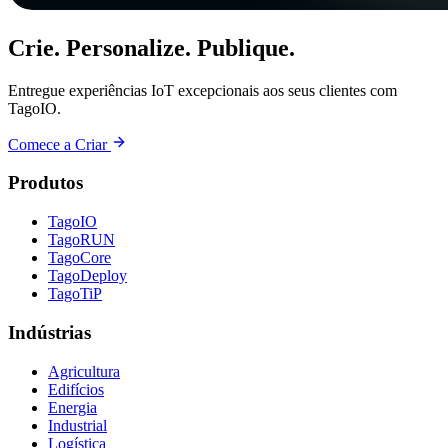
Crie. Personalize. Publique.
Entregue experiências IoT excepcionais aos seus clientes com
TagoIO.
Comece a Criar
Produtos
TagoIO
TagoRUN
TagoCore
TagoDeploy
TagoTiP
Indústrias
Agricultura
Edifícios
Energia
Industrial
Logística