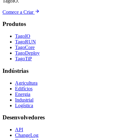
TagoIO.
Comece a Criar
Produtos
TagoIO
TagoRUN
TagoCore
TagoDeploy
TagoTiP
Indústrias
Agricultura
Edifícios
Energia
Industrial
Logística
Desenvolvedores
API
ChangeLog