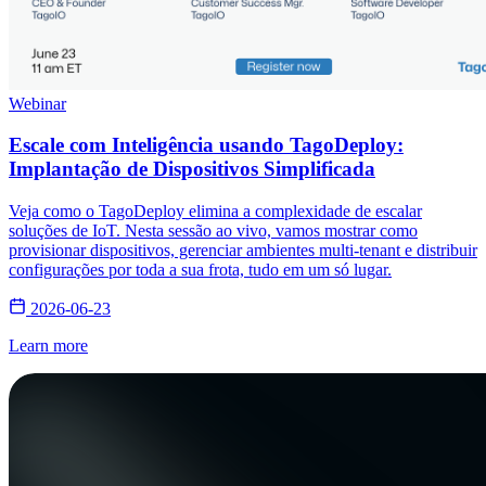
Webinar
Escale com Inteligência usando TagoDeploy:
Implantação de Dispositivos Simplificada
Veja como o TagoDeploy elimina a complexidade de escalar
soluções de IoT. Nesta sessão ao vivo, vamos mostrar como
provisionar dispositivos, gerenciar ambientes multi-tenant e distribuir
configurações por toda a sua frota, tudo em um só lugar.
2026-06-23
Learn more