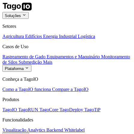
Soluções
Setores
Agricultura
Edifícios
Energia
Industrial
Logística
Casos de Uso
Rastreamento de Gado
Equipamentos e Maquinário
Monitoramento
de Silos
Submedição
Mais
Plataforma
Conheça a TagoIO
Como a TagoIO funciona
Compare a TagoIO
Produtos
TagoIO
TagoRUN
TagoCore
TagoDeploy
TagoTiP
Funcionalidades
Visualização
Analytics
Backend
Whitelabel