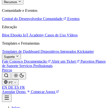
Recursos
Comunidade e Eventos
Central do Desenvolvedor
Comunidade
Eventos
Educação
Blog
Ebooks
IoT Academy
Casos de Uso
Vídeos
Templates e Ferramentas
Templates de Dashboard
Dispositivos Integrados
Kickstarter
Suporte
Fale Conosco
Documentação
Abrir um Ticket
Parceiros
Planos
de Suporte
Serviços Profissionais
Preços
PT
EN
DE
ES
FR
Agendar Demo
Começar Agora
Início